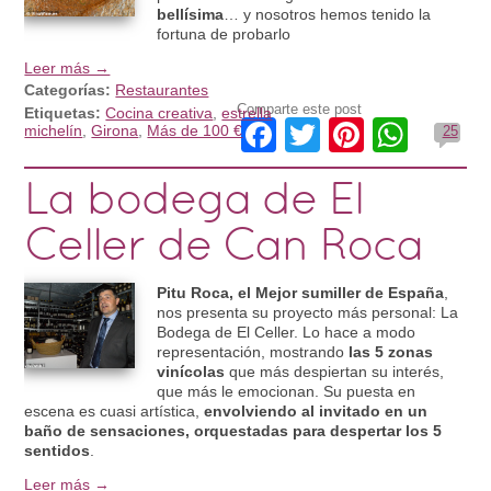
bellísima
… y nosotros hemos tenido la
fortuna de probarlo
Leer más →
Categorías:
Restaurantes
Comparte este post
Etiquetas:
Cocina creativa
,
estrella
Facebook
Twitter
Pinteres
What
michelín
,
Girona
,
Más de 100 €
25
La bodega de El
Celler de Can Roca
Pitu Roca, el Mejor sumiller de España
,
nos presenta su proyecto más personal: La
Bodega de El Celler. Lo hace a modo
representación, mostrando
las 5 zonas
vinícolas
que más despiertan su interés,
que más le emocionan. Su puesta en
escena es cuasi artística,
envolviendo al invitado en un
baño de sensaciones, orquestadas para despertar los 5
sentidos
.
Leer más →