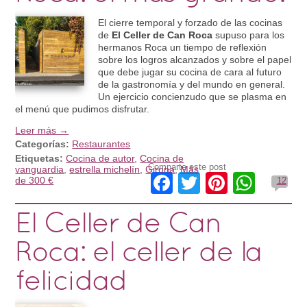
El cierre temporal y forzado de las cocinas
de
El Celler de Can Roca
supuso para los
hermanos Roca un tiempo de reflexión
sobre los logros alcanzados y sobre el papel
que debe jugar su cocina de cara al futuro
de la gastronomía y del mundo en general.
Un ejercicio concienzudo que se plasma en
el menú que pudimos disfrutar.
Leer más →
Categorías:
Restaurantes
Etiquetas:
Cocina de autor
,
Cocina de
Comparte este post
vanguardia
,
estrella michelín
,
Girona
,
Más
Facebook
Twitter
Pinteres
What
de 300 €
12
El Celler de Can
Roca: el celler de la
felicidad