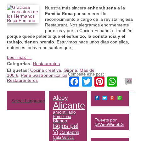
Nuestra más sincera
enhorabuena a la
Familia Roca
por su merecido
reconocimiento a cargo de la revista inglesa
Restaurant. Nos alegramos enormemente
por ellos y por la Cocina Española. También
porque quede patente que
el esfuerzo, la constancia y el
trabajo, tienen premio
. Estuvimos hace unos días con ellos,
entonces todavía no sabían que…
Leer más →
Categorías:
Restaurantes
Etiquetas:
Cocina creativa
,
Girona
,
Más de
Comparte este post
100 €
,
Peña Gastronómica los
Facebook
Twitter
Pinteres
What
Restauranteros
22
Alcoy
Select Language
▼
Alicante
amontillado
Barcelona
Tweets por
Blanco
@VinoWineES
Bojos pel
Vi
Cantabria
Cata Vertical