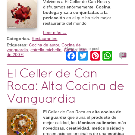
Volvimos a El Celler de Can Roca y
disfrutamos enórmemente.
Cocina,
bodega y sala conjuntadas a la
perfección
en el que ha sido mejor
restaurante del mundo
Leer más →
Categorías:
Restaurantes
Etiquetas:
Cocina de autor
,
Cocina de
Comparte este post
vanguardia
,
estrella michelín
,
Girona
,
Más
Facebook
Twitter
Pinteres
What
de 200 €
16
El Celler de Can
Roca: Alta Cocina de
Vanguardia
El Celler de Can Roca es
alta cocina de
vanguardia
que aúna el
producto
de
mejor calidad, las
técnicas culinarias
más
novedosas,
creatividad, meticulosidad
y
presentaciones originales de una
estética