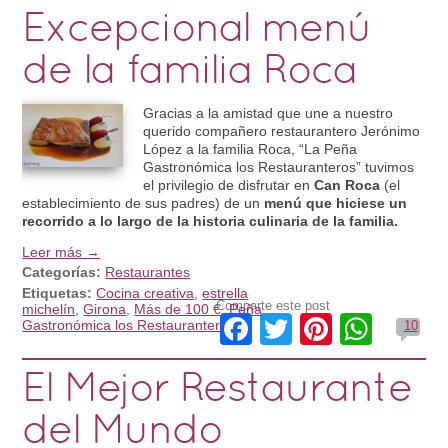
Excepcional menú
de la familia Roca
Gracias a la amistad que une a nuestro
querido compañero restaurantero Jerónimo
López a la familia Roca, “La Peña
Gastronómica los Restauranteros” tuvimos
el privilegio de disfrutar en
Can Roca
(el
establecimiento de sus padres) de un
menú que hiciese un
recorrido a lo largo de la historia culinaria de la familia.
Leer más →
Categorías:
Restaurantes
Etiquetas:
Cocina creativa
,
estrella
Comparte este post
michelín
,
Girona
,
Más de 100 €
,
Peña
Facebook
Twitter
Pinteres
What
Gastronómica los Restauranteros
10
El Mejor Restaurante
del Mundo