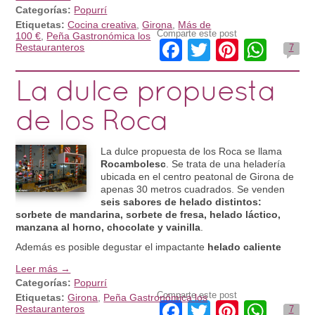
Categorías:
Popurrí
Etiquetas:
Cocina creativa
,
Girona
,
Más de
Comparte este post
100 €
,
Peña Gastronómica los
Facebook
Twitter
Pintere
Wha
Restauranteros
7
La dulce propuesta
de los Roca
La dulce propuesta de los Roca se llama
Rocambolesc
. Se trata de una heladería
ubicada en el centro peatonal de Girona de
apenas 30 metros cuadrados. Se venden
seis sabores de helado distintos:
sorbete de mandarina, sorbete de fresa, helado láctico,
manzana al horno, chocolate y vainilla
.
Además es posible degustar el impactante
helado caliente
Leer más →
Categorías:
Popurrí
Comparte este post
Etiquetas:
Girona
,
Peña Gastronómica los
Facebook
Twitter
Pintere
Wha
Restauranteros
7