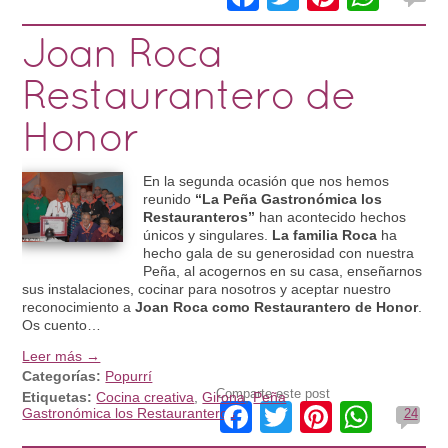
Joan Roca
Restaurantero de
Honor
En la segunda ocasión que nos hemos
reunido
“La Peña Gastronómica los
Restauranteros”
han acontecido hechos
únicos y singulares.
La familia Roca
ha
hecho gala de su generosidad con nuestra
Peña, al acogernos en su casa, enseñarnos
sus instalaciones, cocinar para nosotros y aceptar nuestro
reconocimiento a
Joan Roca como Restaurantero de Honor
.
Os cuento…
Leer más →
Categorías:
Popurrí
Comparte este post
Etiquetas:
Cocina creativa
,
Girona
,
Peña
Facebook
Twitter
Pinteres
What
Gastronómica los Restauranteros
24