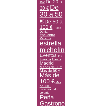
De 20 a
15 €
De
30 €
30 a 50
€
De 50 a
100 €
Dulce
Dénia
Encuentro
Verema
estrella
michelín
Eventos
fino
Francia
Girona
Madrid
Menos de 50 €
Más de 50 €
Más de
100 €
Más
de 300 €
oloroso
palo
cortado
Peña
Gastronómica