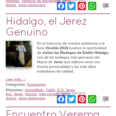
ximenez
,
Sanlúcar de Barrameda
,
vinos
Facebook
Twitter
Pinteres
What
dulces
,
vinos generosos
12
Hidalgo, el Jerez
Genuino
En el trascurso de nuestra asistencia a la
feria
Vinoble 2016
tuvimos la oportunidad
de
visitar las Bodegas de Emilio Hidalgo,
una de las bodegas más genuinas del
Marco de
Jerez
que elabora vinos con
mucha personalidad y los más altos
estándares de calidad.
Leer más →
Categorías:
Enoturismo
Etiquetas:
amontillado
,
Cádiz
,
D.O. Jerez
,
Comparte este post
fino
,
Jerez
,
oloroso
,
palo cortado
,
vinos
Facebook
Twitter
Pinteres
What
dulces
,
vinos generosos
15
Encuentro Verema