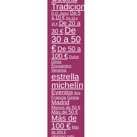
Tradicional
De 5
D.O. Jerez
a 10 €
De 10 a
De 20 a
15 €
De
30 €
30 a 50
€
De 50 a
100 €
Dulce
Dénia
Encuentro
Verema
estrella
michelín
Eventos
fino
Francia
Girona
Madrid
Menos de 50 €
Más de 50 €
Más de
100 €
Más
de 300 €
oloroso
palo