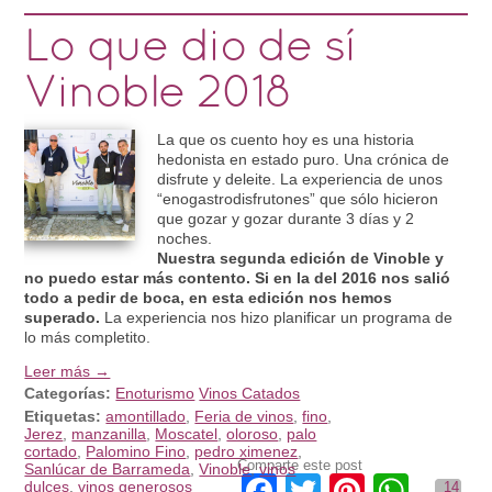
Lo que dio de sí
Vinoble 2018
La que os cuento hoy es una historia
hedonista en estado puro. Una crónica de
disfrute y deleite. La experiencia de unos
“enogastrodisfrutones” que sólo hicieron
que gozar y gozar durante 3 días y 2
noches.
Nuestra segunda edición de Vinoble y
no puedo estar más contento. Si en la del 2016 nos salió
todo a pedir de boca, en esta edición nos hemos
superado.
La experiencia nos hizo planificar un programa de
lo más completito.
Leer más →
Categorías:
Enoturismo
Vinos Catados
Etiquetas:
amontillado
,
Feria de vinos
,
fino
,
Jerez
,
manzanilla
,
Moscatel
,
oloroso
,
palo
cortado
,
Palomino Fino
,
pedro ximenez
,
Comparte este post
Sanlúcar de Barrameda
,
Vinoble
,
vinos
Facebook
Twitter
Pinteres
What
dulces
,
vinos generosos
14