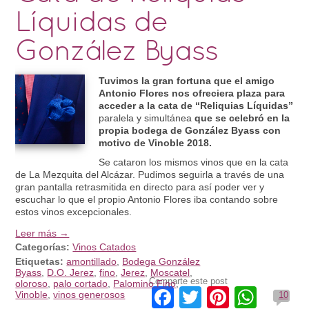
Líquidas de
González Byass
Tuvimos la gran fortuna que el amigo
Antonio Flores nos ofreciera plaza para
acceder a la cata de “Reliquias Líquidas”
paralela y simultánea
que se celebró en la
propia bodega de González Byass con
motivo de Vinoble 2018.
Se cataron los mismos vinos que en la cata
de La Mezquita del Alcázar. Pudimos seguirla a través de una
gran pantalla retrasmitida en directo para así poder ver y
escuchar lo que el propio Antonio Flores iba contando sobre
estos vinos excepcionales.
Leer más →
Categorías:
Vinos Catados
Etiquetas:
amontillado
,
Bodega González
Byass
,
D.O. Jerez
,
fino
,
Jerez
,
Moscatel
,
Comparte este post
oloroso
,
palo cortado
,
Palomino Fino
,
Facebook
Twitter
Pinteres
What
Vinoble
,
vinos generosos
10