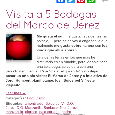
Visita a 5 Bodegas
del Marco de Jerez
Me gusta el sur,
me gustan sus gentes, su
paisaje,… pero no os voy a engañar, lo que
realmente
me gusta sobremanera
son
los
vinos que allí elaboran.
Una de las ferias en las que más he
disfrutado es en Vinoble, pero Vinoble tiene
una sola pega, se celebra con una
periodicidad bianual.
Para
“matar el gusanillo” y
no dejar
pasar un año sin visitar El Marco de Jerez y a iniciativa de
Jordi Humbert planificamos los “Bojos pel Vi” este
viajecito.
Leer más →
Categorías:
Enoturismo
Etiquetas:
amontillado
,
Bojos pel Vi
,
D.O.
Jerez
,
D.O. Manzanilla Sanlúcar
,
fino
,
Jerez
,
manzanilla
,
oloroso
,
palo cortado
,
pedro
Comparte este post