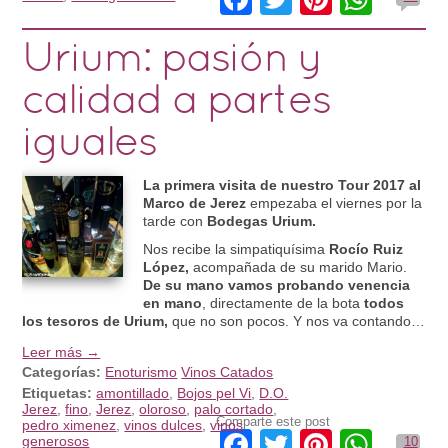
Urium: pasión y
calidad a partes
iguales
La primera visita de nuestro Tour 2017 al
Marco de Jerez
empezaba el viernes por la
tarde con
Bodegas Urium.
Nos recibe la simpatiquísima
Rocío Ruiz
López,
acompañada de su marido Mario.
De su mano vamos probando venencia
en mano
, directamente de la bota
todos
los tesoros de Urium,
que no son pocos. Y nos va contando…
Leer más →
Categorías:
Enoturismo
Vinos Catados
Etiquetas:
amontillado
,
Bojos pel Vi
,
D.O.
Jerez
,
fino
,
Jerez
,
oloroso
,
palo cortado
,
Comparte este post
pedro ximenez
,
vinos dulces
,
vinos
Facebook
Twitter
Pinteres
What
generosos
10