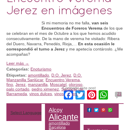
Jerez en imágenes
Si mi memoria no me falla,
van seis
Encuentros de Foreros Verema
de los que
se celebran en el mes de Octubre a los que hemos acudido
consecutivamente. De la mano de verema he visitado: Ribera
del Duero, Navarra, Penedés, Rioja,…
En esta ocasión le
correspondió el turno a Jerez
y me apetecía contároslo. ¿Me
acompañas?
Leer más →
Categorías:
Enoturismo
Etiquetas:
amontillado
,
D.O. Jerez
,
D.O.
Manzanilla Sanlúcar
,
Encuentro Verema
,
fino
,
Jerez
,
manzanilla
,
Moscatel
,
oloroso
,
Comparte este post
palo cortado
,
pedro ximenez
,
Sanlúcar de
Facebook
Twitter
Pinteres
What
Barrameda
,
vinos dulces
,
vinos generosos
21
Alcoy
Select Language
▼
Alicante
amontillado
Barcelona