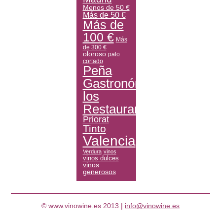
Menos de 50 €
Más de 50 €
Más de
100 €
Más
de 300 €
oloroso
palo
cortado
Peña
Gastronómica
los
Restauranteros
Priorat
Tinto
Valencia
Verdura
vinos
vinos dulces
vinos
generosos
© www.vinowine.es 2013 |
info@vinowine.es