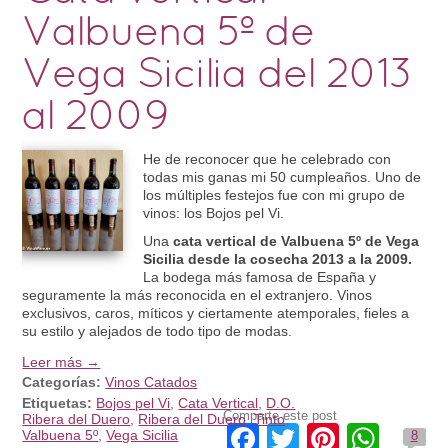
Valbuena 5º de
Vega Sicilia del 2013
al 2009
He de reconocer que he celebrado con
todas mis ganas mi 50 cumpleaños. Uno de
los múltiples festejos fue con mi grupo de
vinos: los Bojos pel Vi.
Una
cata vertical de Valbuena 5º de Vega
Sicilia desde la cosecha 2013 a la 2009.
La bodega más famosa de España y
seguramente la más reconocida en el extranjero. Vinos
exclusivos, caros, míticos y ciertamente atemporales, fieles a
su estilo y alejados de todo tipo de modas.
Leer más →
Categorías:
Vinos Catados
Etiquetas:
Bojos pel Vi
,
Cata Vertical
,
D.O.
Comparte este post
Ribera del Duero
,
Ribera del Duero
,
Tinto
,
Facebook
Twitter
Pintere
Wha
Valbuena 5º
,
Vega Sicilia
8