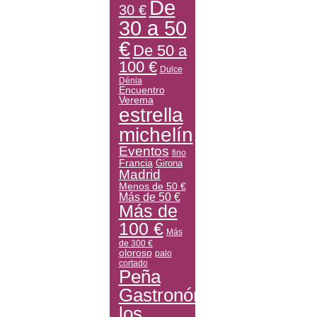
De
30 €
30 a 50
€
De 50 a
100 €
Dulce
Dénia
Encuentro
Verema
estrella
michelín
Eventos
fino
Francia
Girona
Madrid
Menos de 50 €
Más de 50 €
Más de
100 €
Más
de 300 €
oloroso
palo
cortado
Peña
Gastronómica
los