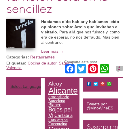
sencillez
Habíamos oído hablar y habíamos leído
opiniones sobre Arrels que invitaban a
visitarlo.
Para allá que nos fuimos y, como
era de esperar, no nos defraudó. Más bien
al contrario.
Leer más →
Categorías:
Restaurantes
Comparte este post
Etiquetas:
Cocina de autor
,
Sagunt
,
Facebook
Twitter
Pintere
Wha
Valencia
6
Alcoy
Select Language
▼
Alicante
amontillado
Barcelona
Tweets por
Blanco
@VinoWineES
Bojos pel
Vi
Cantabria
Cata Vertical
Cocentaina
Suscribirme