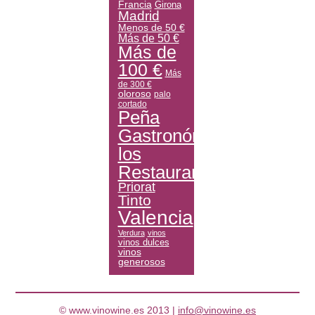
Francia
Girona
Madrid
Menos de 50 €
Más de 50 €
Más de
100 €
Más
de 300 €
oloroso
palo
cortado
Peña
Gastronómica
los
Restauranteros
Priorat
Tinto
Valencia
Verdura
vinos
vinos dulces
vinos
generosos
© www.vinowine.es 2013 |
info@vinowine.es