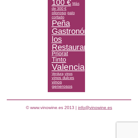
100 €
Más
de 300 €
oloroso
palo
cortado
Peña
Gastronómica
los
Restauranteros
Priorat
Tinto
Valencia
Verdura
vinos
vinos dulces
vinos
generosos
© www.vinowine.es 2013 |
info@vinowine.es