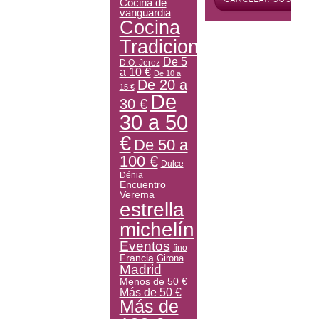
Cocina de
vanguardia
Cocina
Tradicional
De 5
D.O. Jerez
a 10 €
De 10 a
De 20 a
15 €
De
30 €
30 a 50
€
De 50 a
100 €
Dulce
Dénia
Encuentro
Verema
estrella
michelín
Eventos
fino
Francia
Girona
Madrid
Menos de 50 €
Más de 50 €
Más de