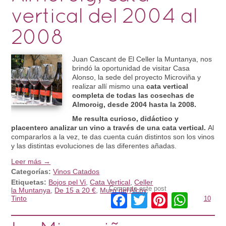
vertical del 2004 al
2008
Juan Cascant de El Celler la Muntanya, nos
brindó la oportunidad de visitar Casa
Alonso, la sede del proyecto Microviña y
realizar allí mismo una
cata vertical
completa de todas las cosechas de
Almoroig, desde 2004 hasta la 2008.
Me resulta curioso, didáctico y
placentero analizar un vino a través de una cata vertical.
Al
compararlos a la vez, te das cuenta cuán distintos son los vinos
y las distintas evoluciones de las diferentes añadas.
Leer más →
Categorías:
Vinos Catados
Etiquetas:
Bojos pel Vi
,
Cata Vertical
,
Celler
Comparte este post
la Muntanya
,
De 15 a 20 €
,
Muro del Alcoy
,
Facebook
Twitter
Pinteres
What
Tinto
10