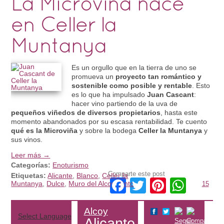
La Microviña nace
en Celler la
Muntanya
Es un orgullo que en la tierra de uno se
promueva un
proyecto tan romántico y
sostenible como posible y rentable
. Esto
es lo que ha impulsado
Juan Cascant
:
hacer vino partiendo de la uva de
pequeños viñedos de diversos propietarios
, hasta este
momento abandonados por su escasa rentabilidad. Te cuento
qué es la Microviña
y sobre la bodega
Celler la Muntanya
y
sus vinos.
Leer más →
Categorías:
Enoturismo
Comparte este post
Etiquetas:
Alicante
,
Blanco
,
Celler la
Facebook
Twitter
Pinteres
What
Muntanya
,
Dulce
,
Muro del Alcoy
,
Tinto
15
Alcoy
Select Language
▼
Alicante