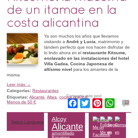
de un itamae en la
costa alicantina
Ya son muchos los años que llevamos
visitando a
André y Lucia
, matrimonio y
tándem perfecto que nos hacen disfrutar de
lo lindo ahora en el
restaurante Kitsume,
enclavado en las instalaciones del hotel
Villa Gadea. Cocina Japonesa de
altísimo nivel
para los amantes de la
misma.
Leer más →
Categorías:
Restaurantes
Comparte este post
Etiquetas:
Alicante
,
Altea
,
cocina oriental
,
Facebook
Twitter
Pinteres
What
Menos de 50 €
13
Alcoy
Select Language
▼
Alicante
amontillado
Barcelona