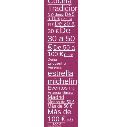
Cocina
Tradicional
De 5
D.O. Jerez
a 10 €
De 10 a
De 20 a
15 €
De
30 €
30 a 50
€
De 50 a
100 €
Dulce
Dénia
Encuentro
Verema
estrella
michelín
Eventos
fino
Francia
Girona
Madrid
Menos de 50 €
Más de 50 €
Más de
100 €
Más
de 300 €