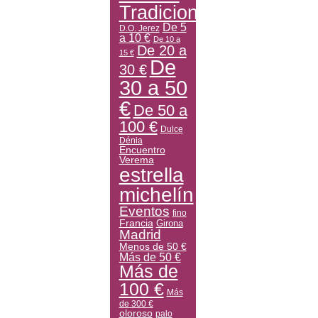
Tradicional
De 5
D.O. Jerez
a 10 €
De 10 a
De 20 a
15 €
De
30 €
30 a 50
€
De 50 a
100 €
Dulce
Dénia
Encuentro
Verema
estrella
michelín
Eventos
fino
Francia
Girona
Madrid
Menos de 50 €
Más de 50 €
Más de
100 €
Más
de 300 €
oloroso
palo