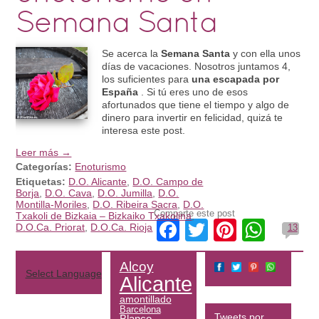
Semana Santa
Se acerca la
Semana Santa
y con ella unos
días de vacaciones. Nosotros juntamos 4,
los suficientes para
una escapada por
España
. Si tú eres uno de esos
afortunados que tiene el tiempo y algo de
dinero para invertir en felicidad, quizá te
interesa este post.
Leer más →
Categorías:
Enoturismo
Etiquetas:
D.O. Alicante
,
D.O. Campo de
Borja
,
D.O. Cava
,
D.O. Jumilla
,
D.O.
Montilla-Moriles
,
D.O. Ribeira Sacra
,
D.O.
Comparte este post
Txakoli de Bizkaia – Bizkaiko Txakolina
,
Facebook
Twitter
Pinteres
What
D.O.Ca. Priorat
,
D.O.Ca. Rioja
13
Alcoy
Select Language
▼
Alicante
amontillado
Barcelona
Tweets por