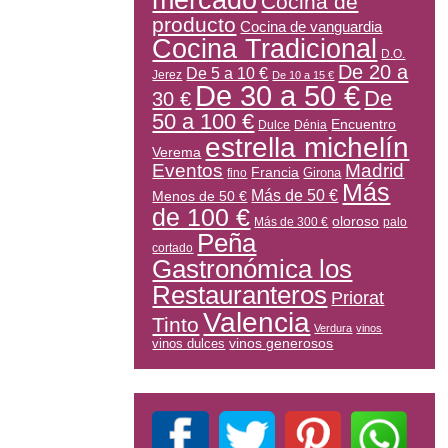
mercado
Cocina de
producto
Cocina de vanguardia
Cocina Tradicional
D.O.
De 20 a
De 5 a 10 €
Jerez
De 10 a 15 €
De 30 a 50 €
De
30 €
50 a 100 €
Encuentro
Dulce
Dénia
estrella michelín
Verema
Eventos
Madrid
Francia
Girona
fino
Más
Más de 50 €
Menos de 50 €
de 100 €
oloroso
Más de 300 €
palo
Peña
cortado
Gastronómica los
Restauranteros
Priorat
Valencia
Tinto
Verdura
vinos
vinos generosos
vinos dulces