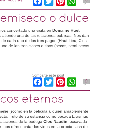
Facebook
Twitter
Pinterest
WhatsApp
oira
,
Vouvray
0
semiseco o dulce
mos concertado una visita en
Domaine Huet
os atiende una de las relaciones públicas. Nos dan
, de cada uno de los tres pagos (Haut Lieu, Clos
uno de las tres clases o tipos (secos, semi-secos
Comparte este post
Facebook
Twitter
Pinterest
WhatsApp
0
ncos eternos
elie (¡como en la película!), quien amablemente
ecto, fruto de su estancia como becada Erasmus
stalaciones de la bodega
Clos Naudin
, excavada
n, nos ofrece catar los vinos en la propia casa de