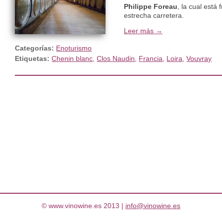
Philippe Foreau
, la cual está
estrecha carretera.
Leer más →
Categorías:
Enoturismo
Etiquetas:
Chenin blanc
,
Clos Naudin
,
Francia
,
Loira
,
Vouvray
© www.vinowine.es 2013 |
info@vinowine.es