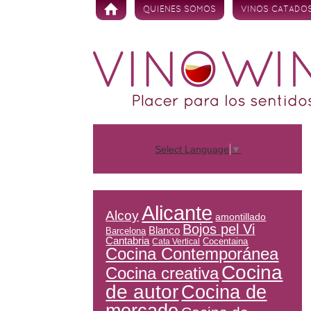
Skip to content
QUIENES SOMOS
VINOS CATADO
Select Language
▼
Alicante
Alcoy
amontillado
Bojos pel Vi
Blanco
Barcelona
Cantabria
Cocentaina
Cata Vertical
Cocina Contemporánea
Cocina
Cocina creativa
de autor
Cocina de