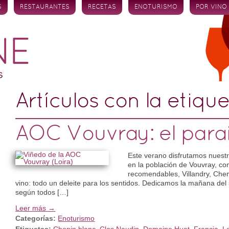
S
RESTAURANTES
RECETAS
ENOTURISMO
POR VINO
Artículos con la etiqu
AOC Vouvray: el para
Este verano disfrutamos nuestr
en la población de Vouvray, com
recomendables, Villandry, Che
vino: todo un deleite para los sentidos. Dedicamos la mañana del 
según todos […]
Leer más →
Categorías:
Enoturismo