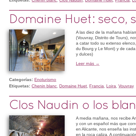
Etiquetas:
Chenin blanc
,
Clos Naudin
,
Domaine Huet
,
Francia
,
L
Domaine Huet: seco, 
A las diez de la mañana había
(Vouvray, Distrito de Tours), n
a catar todo su extenso elenco
du Bourg y Le Mont) y de cada 
y dulces)
Leer más →
Categorías:
Enoturismo
Etiquetas:
Chenin blanc
,
Domaine Huet
,
Francia
,
Loira
,
Vouvray
Clos Naudin o los bla
A media mañana, nos recibe Am
y con un español más que corr
en Alicante, nos enseña las in
en la roca caliza. A continuació