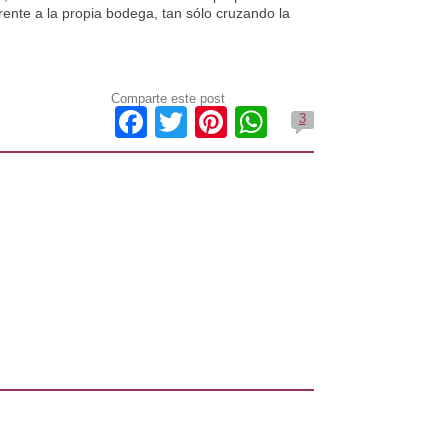
 frente a la propia bodega, tan sólo cruzando la
Comparte este post
Facebook
Twitter
Pinterest
WhatsApp
3