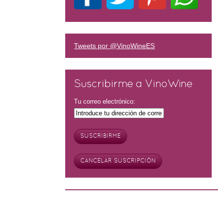
Tweets por @VinoWineES
Suscribirme a VinoWine
Tu correo electrónico: