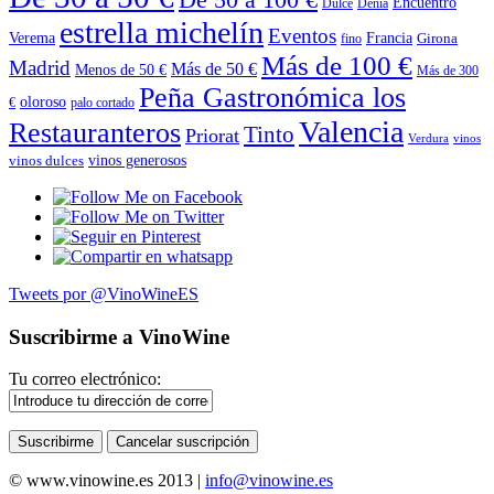
Encuentro
Dulce
Dénia
estrella michelín
Eventos
Verema
Francia
Girona
fino
Más de 100 €
Madrid
Más de 50 €
Menos de 50 €
Más de 300
Peña Gastronómica los
oloroso
€
palo cortado
Valencia
Restauranteros
Tinto
Priorat
Verdura
vinos
vinos generosos
vinos dulces
Tweets por @VinoWineES
Suscribirme a VinoWine
Tu correo electrónico:
© www.vinowine.es 2013 |
info@vinowine.es