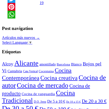
19
Twitter
Pinterest
WhatsApp
Post navigation
Artículos más nuevos
→
Select Language
▼
Etiquetas
Alicante
Bojos pel
Alcoy
Blanco
amontillado
Barcelona
Cocina
Vi
Cantabria
Cocentaina
Cata Vertical
Cocina de
Contemporánea
Cocina creativa
autor
Cocina de mercado
Cocina de
Cocina
producto
Cocina de vanguardia
Tradicional
De 20 a 30 €
De 5 a 10 €
D.O. Jerez
De 10 a 15 €
De 30 a 50 €
De 50 a 100 €