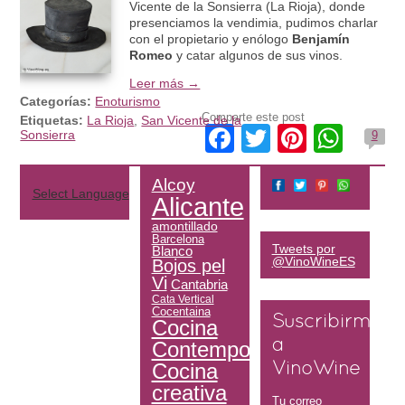
Vicente de la Sonsierra (La Rioja), donde
presenciamos la vendimia, pudimos charlar
con el propietario y enólogo
Benjamín
Romeo
y catar algunos de sus vinos.
Leer más →
Categorías:
Enoturismo
Comparte este post
Etiquetas:
La Rioja
,
San Vicente de la
Facebook
Twitter
Pintere
Wha
Sonsierra
9
Alcoy
Select Language
▼
Alicante
amontillado
Barcelona
Tweets por
Blanco
@VinoWineES
Bojos pel
Vi
Cantabria
Cata Vertical
Cocentaina
Suscribirme
Cocina
Contemporánea
a
Cocina
VinoWine
creativa
Tu correo