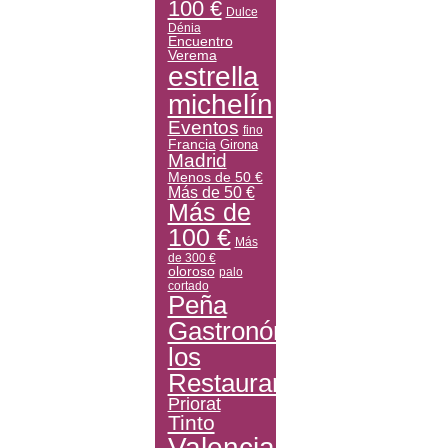
100 €
Dulce
Dénia
Encuentro
Verema
estrella
michelín
Eventos
fino
Francia
Girona
Madrid
Menos de 50 €
Más de 50 €
Más de
100 €
Más
de 300 €
oloroso
palo
cortado
Peña
Gastronómica
los
Restauranteros
Priorat
Tinto
Valencia