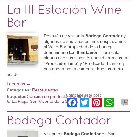
La III Estación Wine
Bar
Después de visitar la
Bodega Contador
y
algunos de sus viñedos, nos desplazamos
al Wine-Bar propiedad de la bodega
denominado
La III Estación
, para catar
algunos de sus vinos. Allí nos dieron a catar
“Predicador Tinto” y “Predicador blanco” y
nos quedamos a comer un buen cordero
asado
Leer más →
Categorías:
Restaurantes
Comparte este post
Etiquetas:
Cocina de producto
,
De 30 a 50
Facebook
Twitter
Pinteres
What
€
,
La Rioja
,
San Vicente de la Sonsierra
17
Bodega Contador
Visitamos
Bodega Contador
en San