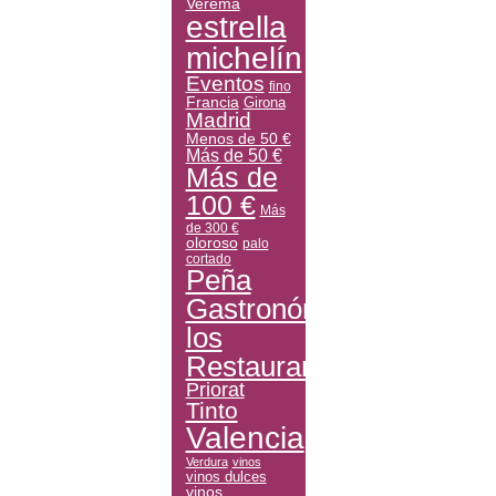
Verema
estrella
michelín
Eventos
fino
Francia
Girona
Madrid
Menos de 50 €
Más de 50 €
Más de
100 €
Más
de 300 €
oloroso
palo
cortado
Peña
Gastronómica
los
Restauranteros
Priorat
Tinto
Valencia
Verdura
vinos
vinos dulces
vinos