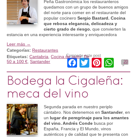
Peña Gastronómica los restauranteros
quedamos con un grupo de buenos amigos
del norte para comer en el restaurante del
popular cocinero
Sergio Bastard. Cocina
que rebosa elegancia, delicadeza y
cierto grado de riesgo.
que convierten la
estancia en una experiencia interesante y enriquecedora
Leer más →
Categorías:
Restaurantes
Comparte este post
Etiquetas:
Cantabria
,
Cocina de autor
,
De
Facebook
Twitter
Pinteres
What
50 a 100 €
,
Santander
20
Bodega la Cigaleña:
meca del vino
Segunda parada en nuestro periplo
cántabro. Nos detenemos en
Santander
, en
un
lugar de peregrinaje para los amantes
del vino. Andrés Conde
busca por
España, Francia y El Mundo, vinos
auténticos y de calidad que te presenta con