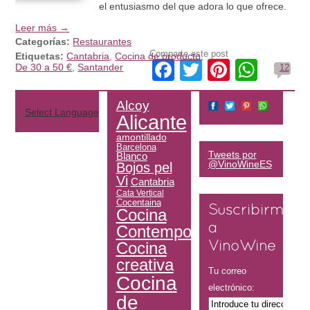
el entusiasmo del que adora lo que ofrece.
Leer más →
Categorías:
Restaurantes
Comparte este post
Etiquetas:
Cantabria
,
Cocina de producto
,
Facebook
Twitter
Pinteres
What
De 30 a 50 €
,
Santander
12
Alcoy
Select Language
▼
Alicante
amontillado
Barcelona
Tweets por
Blanco
@VinoWineES
Bojos pel
Vi
Cantabria
Cata Vertical
Cocentaina
Suscribirme
Cocina
Contemporánea
a
Cocina
VinoWine
creativa
Tu correo
Cocina
electrónico:
de