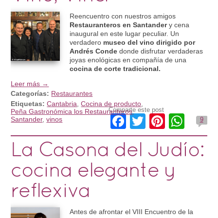
Reencuentro con nuestros amigos
Restauranteros en Santander
y cena
inaugural en este lugar peculiar. Un
verdadero
museo del vino dirigido por
Andrés Conde
donde disfrutar verdaderas
joyas enológicas en compañía de una
cocina de corte tradicional.
Leer más →
Categorías:
Restaurantes
Etiquetas:
Cantabria
,
Cocina de producto
,
Comparte este post
Peña Gastronómica los Restauranteros
,
Facebook
Twitter
Pintere
Wha
Santander
,
vinos
9
La Casona del Judío:
cocina elegante y
reflexiva
Antes de afrontar el VIII Encuentro de la