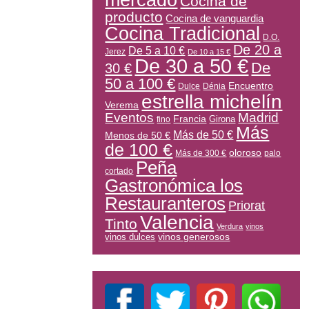
mercado
Cocina de
producto
Cocina de vanguardia
Cocina Tradicional
D.O.
De 20 a
De 5 a 10 €
Jerez
De 10 a 15 €
De 30 a 50 €
De
30 €
50 a 100 €
Encuentro
Dulce
Dénia
estrella michelín
Verema
Eventos
Madrid
Francia
Girona
fino
Más
Más de 50 €
Menos de 50 €
de 100 €
oloroso
Más de 300 €
palo
Peña
cortado
Gastronómica los
Restauranteros
Priorat
Valencia
Tinto
Verdura
vinos
vinos generosos
vinos dulces