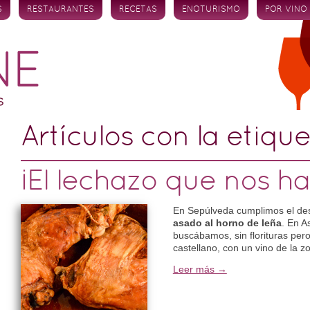
S
RESTAURANTES
RECETAS
ENOTURISMO
POR VINO
Artículos con la etiqu
¡El lechazo que nos h
En Sepúlveda cumplimos el d
asado al horno de leña
. En 
buscábamos, sin florituras per
castellano, con un vino de la z
Leer más →