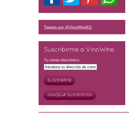
Tweets por @VinoWineES
Suscribirme a VinoWine
Tu correo electrónico: