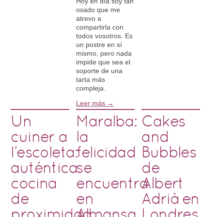
Hoy en día soy tan
osado que me
atrevo a
compartirla con
todos vosotros. Es
un postre en sí
mismo, pero nada
impide que sea el
soporte de una
tarta más
compleja.
Leer más →
Un
Maralba:
Cakes
cuiner a
la
and
l’escoleta:
felicidad
Bubbles
auténtica
se
de
cocina
encuentra
Albert
de
en
Adrià en
proximidad
Almansa
Londres