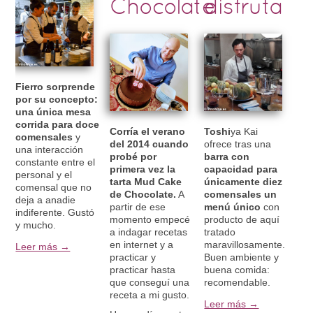
Chocolate
disfruta
Fierro sorprende
por su concepto:
una única mesa
corrida para doce
Corría el verano
Toshi
ya Kai
comensales
y
del 2014 cuando
ofrece tras una
una interacción
probé por
barra con
constante entre el
primera vez la
capacidad para
personal y el
tarta Mud Cake
únicamente diez
comensal que no
de Chocolate.
A
comensales un
deja a anadie
partir de ese
menú único
con
indiferente. Gustó
momento empecé
producto de aquí
y mucho.
a indagar recetas
tratado
en internet y a
maravillosamente.
Leer más →
practicar y
Buen ambiente y
practicar hasta
buena comida:
que conseguí una
recomendable.
receta a mi gusto.
Leer más →