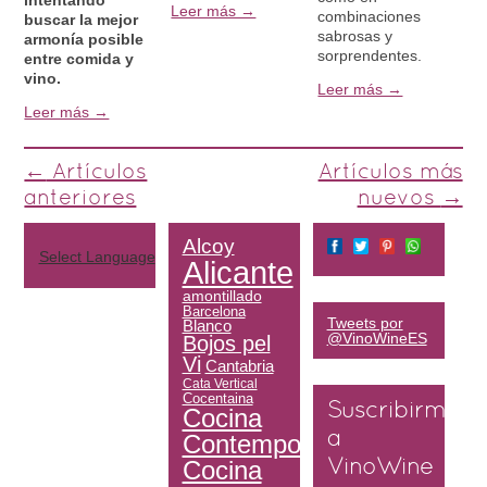
intentando
Leer más →
combinaciones
buscar la mejor
sabrosas y
armonía posible
sorprendentes.
entre comida y
vino.
Leer más →
Leer más →
Post navigation
←
Artículos
Artículos más
anteriores
nuevos
→
Alcoy
Select Language
▼
Alicante
amontillado
Barcelona
Tweets por
Blanco
@VinoWineES
Bojos pel
Vi
Cantabria
Cata Vertical
Cocentaina
Suscribirme
Cocina
Contemporánea
a
Cocina
VinoWine