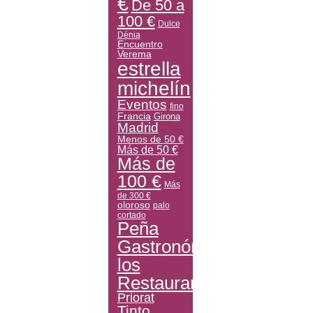
€
De 50 a
100 €
Dulce
Dénia
Encuentro
Verema
estrella
michelín
Eventos
fino
Francia
Girona
Madrid
Menos de 50 €
Más de 50 €
Más de
100 €
Más
de 300 €
oloroso
palo
cortado
Peña
Gastronómica
los
Restauranteros
Priorat
Tinto