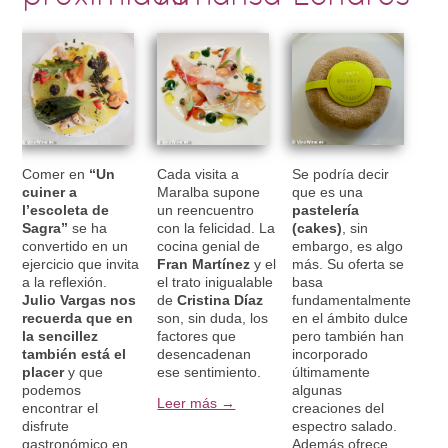
Comer en
“Un
Cada visita a
Se podría decir
cuiner a
Maralba supone
que es una
l’escoleta de
un reencuentro
pastelería
Sagra”
se ha
con la felicidad. La
(cakes)
, sin
convertido en un
cocina genial de
embargo, es algo
ejercicio que invita
Fran Martínez
y el
más. Su oferta se
a la reflexión.
el trato inigualable
basa
Julio Vargas nos
de
Cristina Díaz
fundamentalmente
recuerda que en
son, sin duda, los
en el ámbito dulce
la sencillez
factores que
pero también han
también está el
desencadenan
incorporado
placer
y que
ese sentimiento.
últimamente
podemos
algunas
Leer más →
encontrar el
creaciones del
disfrute
espectro salado.
gastronómico en
Además ofrece