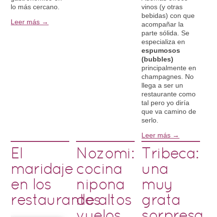
lo más cercano.
vinos (y otras
bebidas) con que
Leer más →
acompañar la
parte sólida. Se
especializa en
espumosos
(bubbles)
principalmente en
champagnes. No
llega a ser un
restaurante como
tal pero yo diría
que va camino de
serlo.
Leer más →
El
Nozomi:
Tribeca:
maridaje
cocina
una
en los
nipona
muy
restaurantes
de altos
grata
vuelos
sorpresa