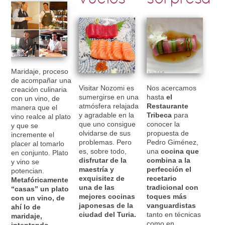
Maridaje, proceso
de acompañar una
Visitar Nozomi es
Nos acercamos
creación culinaria
sumergirse en una
hasta
el
con un vino, de
atmósfera relajada
Restaurante
manera que el
y agradable en la
Tribeca
para
vino realce al plato
que uno consigue
conocer la
y que se
olvidarse de sus
propuesta de
incremente el
problemas. Pero
Pedro Giménez,
placer al tomarlo
es, sobre todo,
una
cocina que
en conjunto. Plato
disfrutar de la
combina a la
y vino se
maestría y
perfección el
potencian.
exquisitez de
recetario
Metafóricamente
una de las
tradicional con
“casas” un plato
mejores cocinas
toques más
con un vino, de
japonesas de la
vanguardistas
ahí lo de
ciudad del Turia.
tanto en técnicas
maridaje,
como en