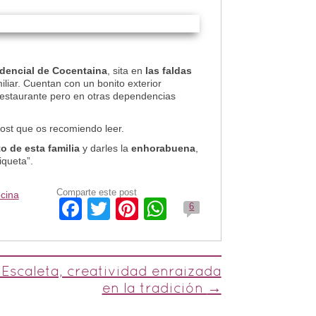
idencial de Cocentaina
, sita en
las faldas
iliar. Cuentan con un bonito exterior
restaurante pero en otras dependencias
post que os recomiendo leer.
o de esta familia
y darles la
enhorabuena
,
iqueta”.
Comparte este post
cina
Facebook
Twitter
Pinterest
WhatsApp
6
’Escaleta, creatividad enraizada
en la tradición
→