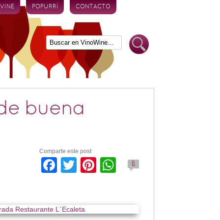
 VINE
POPURRÍ
CONTACTO
 de buena
Comparte este post
Facebook
Twitter
Pinterest
WhatsApp
6