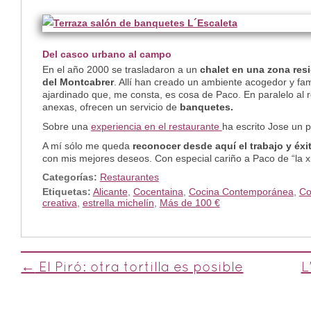
Del casco urbano al campo
En el año 2000 se trasladaron a un
chalet en una zona res
del Montcabrer
. Allí han creado un ambiente acogedor y fam
ajardinado que, me consta, es cosa de Paco. En paralelo al 
anexas, ofrecen un servicio de
banquetes.
Sobre una
experiencia en el restaurante
ha escrito Jose un 
A mí sólo me queda
reconocer desde aquí el trabajo y éxit
con mis mejores deseos. Con especial cariño a Paco de “la x
Categorías:
Restaurantes
Etiquetas:
Alicante
,
Cocentaina
,
Cocina Contemporánea
,
Co
creativa
,
estrella michelín
,
Más de 100 €
Post navigation
←
El Piró: otra tortilla es posible
L