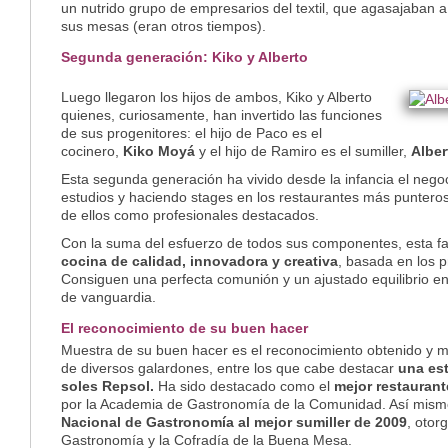
un nutrido grupo de empresarios del textil, que agasajaban a
sus mesas (eran otros tiempos).
Segunda generación: Kiko y Alberto
Luego llegaron los hijos de ambos, Kiko y Alberto
quienes, curiosamente, han invertido las funciones
de sus progenitores: el hijo de Paco es el
cocinero,
Kiko Moyá
y el hijo de Ramiro es el sumiller,
Albe
Esta segunda generación ha vivido desde la infancia el nego
estudios y haciendo stages en los restaurantes más puntero
de ellos como profesionales destacados.
Con la suma del esfuerzo de todos sus componentes, esta fam
cocina de calidad, innovadora y creativa
, basada en los p
Consiguen una perfecta comunión y un ajustado equilibrio en
de vanguardia.
El reconocimiento de su buen hacer
Muestra de su buen hacer es el reconocimiento obtenido y m
de diversos galardones, entre los que cabe destacar
una est
soles Repsol.
Ha sido destacado como el
mejor restauran
por la Academia de Gastronomía de la Comunidad. Así mis
Nacional de Gastronomía al mejor sumiller de 2009
, otor
Gastronomía y la Cofradía de la Buena Mesa.