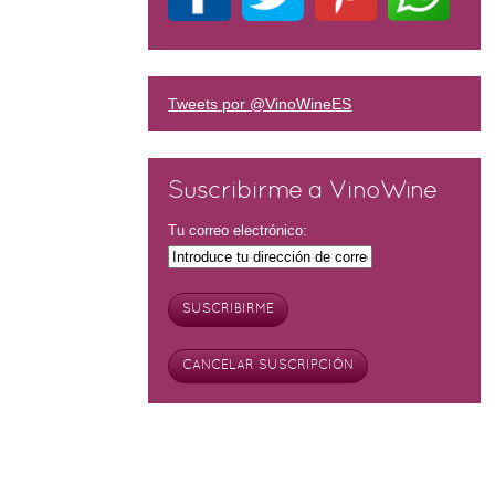
Tweets por @VinoWineES
Suscribirme a VinoWine
Tu correo electrónico: