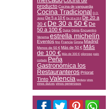
mercado
Cocina de
producto
Cocina de vanguardia
Cocina Tradicional
D.O.
De 20 a
De 5 a 10 €
Jerez
De 10 a 15 €
De 30 a 50 €
De
30 €
50 a 100 €
Encuentro
Dulce
Dénia
estrella michelín
Verema
Eventos
Madrid
Francia
Girona
fino
Más
Más de 50 €
Menos de 50 €
de 100 €
oloroso
Más de 300 €
palo
Peña
cortado
Gastronómica los
Restauranteros
Priorat
Valencia
Tinto
Verdura
vinos
vinos generosos
vinos dulces