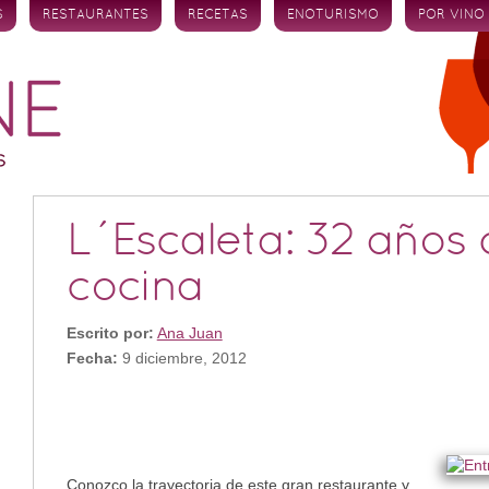
S
RESTAURANTES
RECETAS
ENOTURISMO
POR VINO
L´Escaleta: 32 años
cocina
Escrito por:
Ana Juan
Fecha:
9 diciembre, 2012
Conozco la trayectoria de este gran restaurante y