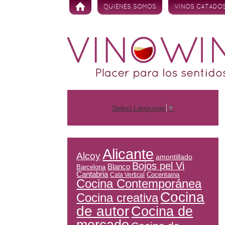
Skip to content
QUIENES SOMOS
VINOS CATADO
Select Language
▼
Alicante
Alcoy
amontillado
Bojos pel Vi
Blanco
Barcelona
Cantabria
Cocentaina
Cata Vertical
Cocina Contemporánea
Cocina
Cocina creativa
de autor
Cocina de