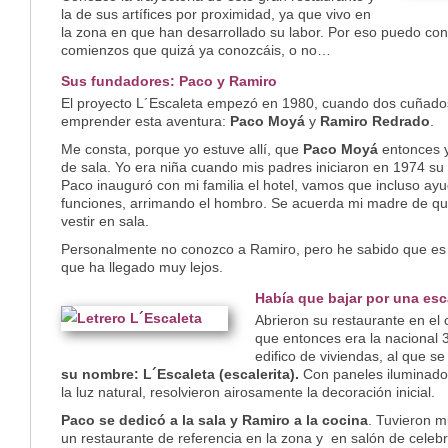
la de sus artífices por proximidad, ya que vivo en
la zona en que han desarrollado su labor. Por eso puedo con
comienzos que quizá ya conozcáis, o no…
Sus fundadores: Paco y Ramiro
El proyecto L´Escaleta empezó en 1980, cuando dos cuñados
emprender esta aventura:
Paco Moyá
y
Ramiro Redrado
.
Me consta, porque yo estuve allí, que
Paco Moyá
entonces y
de sala. Yo era niña cuando mis padres iniciaron en 1974 su
Paco inauguró con mi familia el hotel, vamos que incluso ay
funciones, arrimando el hombro. Se acuerda mi madre de que
vestir en sala.
Personalmente no conozco a Ramiro, pero he sabido que es 
que ha llegado muy lejos.
Había que bajar por una esca
Abrieron su restaurante en el
que entonces era la nacional 
edifico de viviendas, al que 
su nombre: L´Escaleta (escalerita).
Con paneles iluminados
la luz natural, resolvieron airosamente la decoración inicial.
Paco se dedicó a la sala y Ramiro a la cocina
. Tuvieron m
un restaurante de referencia en la zona y en salón de celeb