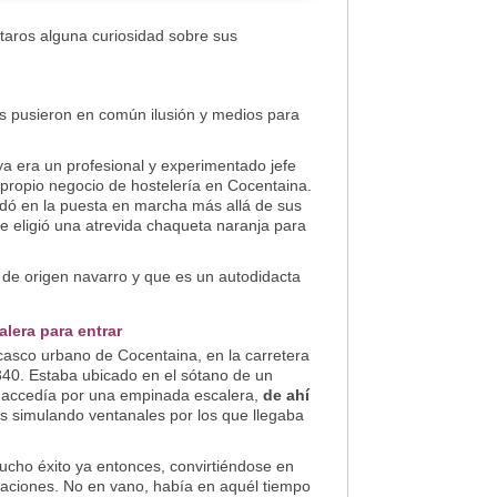
taros alguna curiosidad sobre sus
 pusieron en común ilusión y medios para
a era un profesional y experimentado jefe
 propio negocio de hostelería en Cocentaina.
udó en la puesta en marcha más allá de sus
 eligió una atrevida chaqueta naranja para
de origen navarro y que es un autodidacta
lera para entrar
 casco urbano de Cocentaina, en la carretera
340. Estaba ubicado en el sótano de un
se accedía por una empinada escalera,
de ahí
 simulando ventanales por los que llegaba
ucho éxito ya entonces, convirtiéndose en
raciones. No en vano, había en aquél tiempo