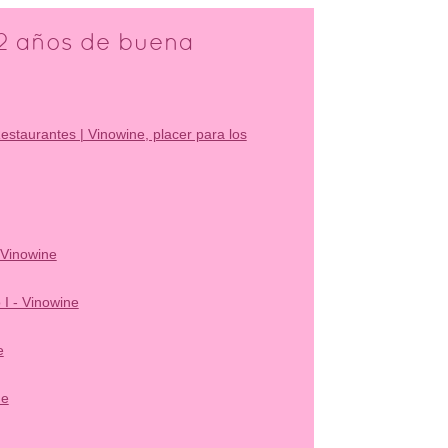
32 años de buena
Restaurantes | Vinowine, placer para los
 Vinowine
 I - Vinowine
e
ne