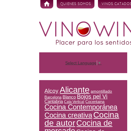
Skip to content
QUIENES SOMOS
VINOS CATADO
Select Language
▼
Alicante
Alcoy
amontillado
Bojos pel Vi
Blanco
Barcelona
Cantabria
Cocentaina
Cata Vertical
Cocina Contemporánea
Cocina
Cocina creativa
de autor
Cocina de