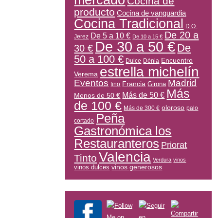
mercado
Cocina de
producto
Cocina de vanguardia
Cocina Tradicional
D.O.
De 20 a
De 5 a 10 €
Jerez
De 10 a 15 €
De 30 a 50 €
De
30 €
50 a 100 €
Encuentro
Dulce
Dénia
estrella michelín
Verema
Eventos
Madrid
Francia
Girona
fino
Más
Más de 50 €
Menos de 50 €
de 100 €
oloroso
Más de 300 €
palo
Peña
cortado
Gastronómica los
Restauranteros
Priorat
Valencia
Tinto
Verdura
vinos
vinos generosos
vinos dulces