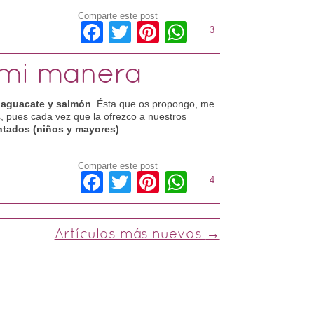
Comparte este post
Facebook
Twitter
Pinterest
WhatsApp
3
 mi manera
 aguacate y salmón
. Ésta que os propongo, me
, pues cada vez que la ofrezco a nuestros
tados (niños y mayores)
.
Comparte este post
Facebook
Twitter
Pinterest
WhatsApp
4
Artículos más nuevos
→