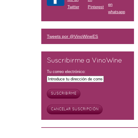
Tweets por @VinoWineES
Suscribirme a VinoWine
Tu correo electrónico: