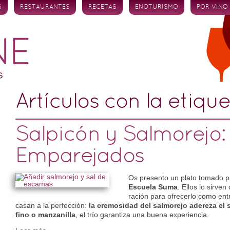
S
RESTAURANTES
RECETAS
ENOTURISMO
POR VINO
Artículos con la etiqu
Salpicón y Salmorejo:
Emparejados
Os presento un plato tomado pr
Escuela Suma
. Ellos lo sirve
ración para ofrecerlo como ent
casan a la perfección:
la cremosidad del salmorejo adereza el s
fino o manzanilla
, el trío garantiza una buena experiencia.