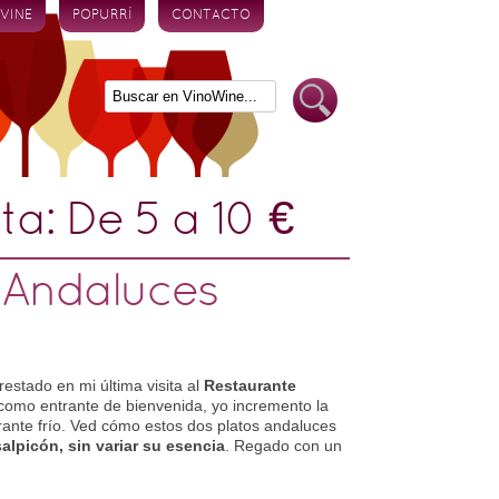
 VINE
POPURRÍ
CONTACTO
eta:
De 5 a 10 €
 Andaluces
estado en mi última visita al
Restaurante
n como entrante de bienvenida, yo incremento la
rante frío. Ved cómo estos dos platos andaluces
alpicón, sin variar su esencia
. Regado con un