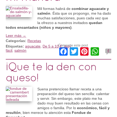
Mil formas habrá de
combinar aguacate y
salmón
. Ésta que os propongo, me ha dado
muchas satisfacciones, pues cada vez que
la ofrezco a nuestros invitados
quedan
todos encantados (niños y mayores)
.
Leer más →
Categorías:
Recetas
Comparte este post
Etiquetas:
aguacate
,
De 5 a 10 €
,
muy
Facebook
Twitter
Pintere
Wha
fácil
,
salmón
4
¡Que te la den con
queso!
Suena pretencioso llamar receta a una
preparación del queso tan sencilla: calentar
y servir. Sin embargo, este plato me ha
dado muy buen resultado en las cenas con
amigos o familia. Por lo
económico, fácil y
resultón
, bien merece tu atención esta
Fondue de