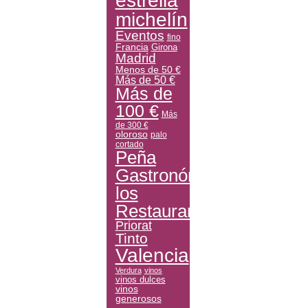
estrella
michelín
Eventos
fino
Francia
Girona
Madrid
Menos de 50 €
Más de 50 €
Más de
100 €
Más
de 300 €
oloroso
palo
cortado
Peña
Gastronómica
los
Restauranteros
Priorat
Tinto
Valencia
Verdura
vinos
vinos dulces
vinos
generosos