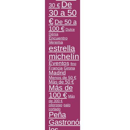
De
30 €
30 a 50
€
De 50 a
100 €
Dulce
Dénia
Encuentro
Verema
estrella
michelín
Eventos
fino
Francia
Girona
Madrid
Menos de 50 €
Más de 50 €
Más de
100 €
Más
de 300 €
oloroso
palo
cortado
Peña
Gastronómica
los