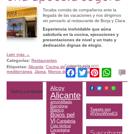
Tocaba comida de compañeros ante la
llegada de las vacaciones y nos dirigimos
sin pensarlo al restaurante de Borja y Clara.
Experiencia inolvidable que aúna
sabiduría en la cocina, ejecuciones y
presentaciones de nivel y un trato y
dedicación dignas de elogio.
Leer más →
Categorías:
Restaurantes
Comparte este post
Etiquetas:
Alicante
,
Cocina de autor
,
cocina
Facebook
Twitter
Pinteres
What
mediterránea
,
Jávea
,
Menos de 50 €
,
Xàbia
14
Alcoy
Select Language
▼
Alicante
amontillado
Barcelona
Tweets por
Blanco
@VinoWineES
Bojos pel
Vi
Cantabria
Cata Vertical
Cocentaina
Suscribirme