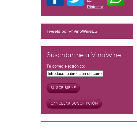
Tweets por @VinoWineES
Suscribirme a VinoWine
Tu correo electrónico: