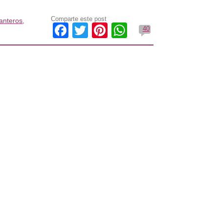
Comparte este post
anteros
,
Facebook
Twitter
Pinterest
WhatsApp
40