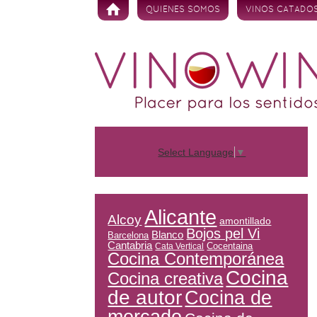
Skip to content
QUIENES SOMOS
VINOS CATADO
Select Language
▼
Alicante
Alcoy
amontillado
Bojos pel Vi
Blanco
Barcelona
Cantabria
Cocentaina
Cata Vertical
Cocina Contemporánea
Cocina
Cocina creativa
de autor
Cocina de