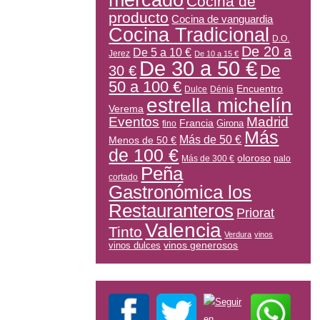
mercado
Cocina de
producto
Cocina de vanguardia
Cocina Tradicional
D.O.
De 20 a
De 5 a 10 €
Jerez
De 10 a 15 €
De 30 a 50 €
De
30 €
50 a 100 €
Encuentro
Dulce
Dénia
estrella michelín
Verema
Eventos
Madrid
Francia
Girona
fino
Más
Más de 50 €
Menos de 50 €
de 100 €
oloroso
Más de 300 €
palo
Peña
cortado
Gastronómica los
Restauranteros
Priorat
Valencia
Tinto
Verdura
vinos
vinos generosos
vinos dulces