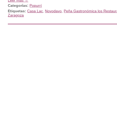
Leer más →
Categorías:
Popurrí
Etiquetas:
Casa Lac
,
Novodavo
,
Peña Gastronómica los Restaur
Zaragoza