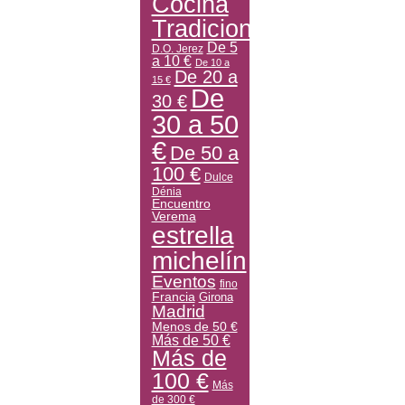
Cocina
Tradicional
De 5
D.O. Jerez
a 10 €
De 10 a
De 20 a
15 €
De
30 €
30 a 50
€
De 50 a
100 €
Dulce
Dénia
Encuentro
Verema
estrella
michelín
Eventos
fino
Francia
Girona
Madrid
Menos de 50 €
Más de 50 €
Más de
100 €
Más
de 300 €