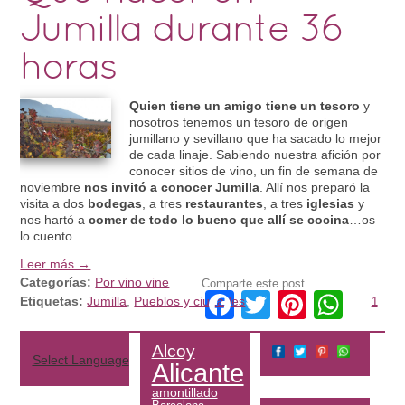
Jumilla durante 36
horas
Quien tiene un amigo tiene un tesoro
y
nosotros tenemos un tesoro de origen
jumillano y sevillano que ha sacado lo mejor
de cada linaje. Sabiendo nuestra afición por
conocer sitios de vino, un fin de semana de
noviembre
nos invitó a conocer Jumilla
. Allí nos preparó la
visita a dos
bodegas
, a tres
restaurantes
, a tres
iglesias
y
nos hartó a
comer de todo lo bueno que allí se cocina
…os
lo cuento.
Leer más →
Categorías:
Por vino vine
Comparte este post
Facebook
Twitter
Pintere
Wha
Etiquetas:
Jumilla
,
Pueblos y ciudades
1
Alcoy
Select Language
▼
Alicante
amontillado