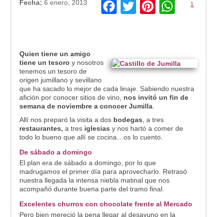
Facebook
Twitter
Pinteres
What
Fecha:
6 enero, 2013
1
Quien tiene un amigo
tiene un tesoro
y nosotros
tenemos un tesoro de
origen jumillano y sevillano
que ha sacado lo mejor de cada linaje. Sabiendo nuestra
afición por conocer sitios de vino,
nos invitó un fin de
semana de noviembre a conocer Jumilla
.
Allí nos preparó la visita a dos
bodegas
, a tres
restaurantes,
a tres
iglesias
y nos hartó a comer de
todo lo bueno que allí se cocina…os lo cuento.
De sábado a domingo
El plan era de sábado a domingo, por lo que
madrugamos el primer día para aprovecharlo. Retrasó
nuestra llegada la intensa niebla matinal que nos
acompañó durante buena parte del tramo final.
Excelentes churros con chocolate frente al Mercado
Pero bien mereció la pena llegar al desayuno en la