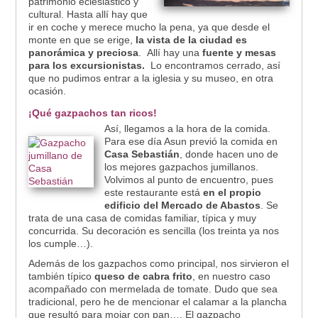
patrimonio eclesiástico y
cultural. Hasta allí hay que
ir en coche y merece mucho la pena, ya que desde el
monte en que se erige,
la vista de la ciudad es
panorámica y preciosa
. Allí hay una
fuente y mesas
para los excursionistas.
Lo encontramos cerrado, así
que no pudimos entrar a la iglesia y su museo, en otra
ocasión.
¡Qué gazpachos tan ricos!
Así, llegamos a la hora de la comida.
Para ese día Asun previó la comida en
Casa Sebastián
, donde hacen uno de
los mejores gazpachos jumillanos.
Volvimos al punto de encuentro, pues
este restaurante está
en el propio
edificio del Mercado de Abastos
. Se
trata de una casa de comidas familiar, típica y muy
concurrida. Su decoración es sencilla (los treinta ya nos
los cumple…).
Además de los gazpachos como principal, nos sirvieron el
también típico
queso de cabra frito
, en nuestro caso
acompañado con mermelada de tomate. Dudo que sea
tradicional, pero he de mencionar el calamar a la plancha
que resultó para mojar con pan…. El gazpacho