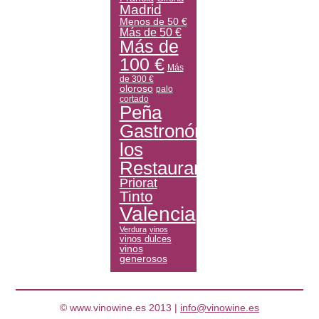
Madrid
Menos de 50 €
Más de 50 €
Más de
100 €
Más
de 300 €
oloroso
palo
cortado
Peña
Gastronómica
los
Restauranteros
Priorat
Tinto
Valencia
Verdura
vinos
vinos dulces
vinos
generosos
© www.vinowine.es 2013 |
info@vinowine.es