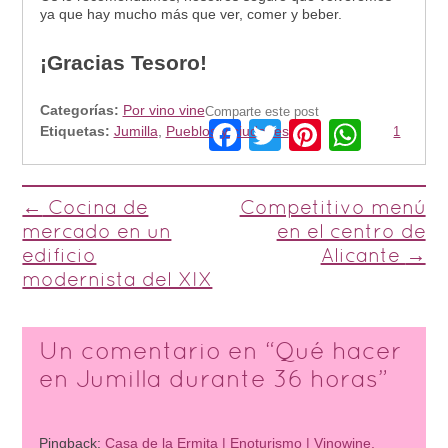
ya que hay mucho más que ver, comer y beber.
¡Gracias Tesoro!
Categorías:
Por vino vine
Comparte este post
Facebook
Twitter
Pinteres
What
Etiquetas:
Jumilla
,
Pueblos y ciudades
1
Post navigation
←
Cocina de
Competitivo menú
mercado en un
en el centro de
edificio
Alicante
→
modernista del XIX
Un comentario en “
Qué hacer
en Jumilla durante 36 horas
”
Pingback:
Casa de la Ermita | Enoturismo | Vinowine,