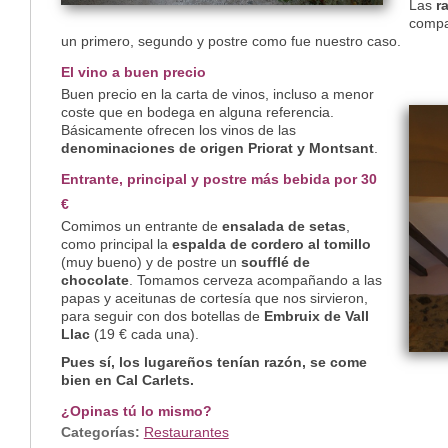
Las
r
compar
un primero, segundo y postre como fue nuestro caso.
El vino a buen precio
Buen precio en la carta de vinos, incluso a menor
coste que en bodega en alguna referencia.
Básicamente ofrecen los vinos de las
denominaciones de origen Priorat y Montsant
.
Entrante, principal y postre más bebida por 30
€
Comimos un entrante de
ensalada de setas
,
como principal la
espalda de cordero al tomillo
(muy bueno) y de postre un
soufflé de
chocolate
. Tomamos cerveza acompañando a las
papas y aceitunas de cortesía que nos sirvieron,
para seguir con dos botellas de
Embruix de Vall
Llac
(19 € cada una).
Pues sí, los lugareños tenían razón, se come
bien en Cal Carlets.
¿Opinas tú lo mismo?
Categorías:
Restaurantes