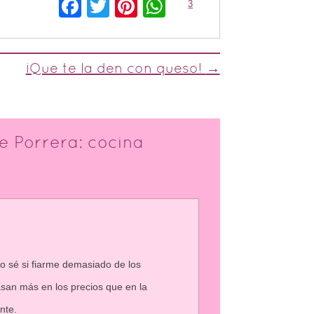
Facebook
Twitter
Pinterest
WhatsApp
3
¡Que te la den con queso!
→
e Porrera: cocina
o sé si fiarme demasiado de los
san más en los precios que en la
nte.