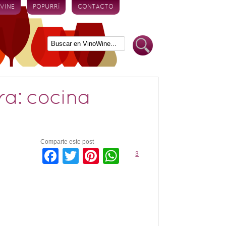
 VINE
POPURRÍ
CONTACTO
ra: cocina
Comparte este post
Facebook
Twitter
Pinterest
WhatsApp
3