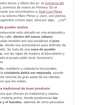
stro tercer y último día en la
Comarca del
t
, comimos de nuevo en Porrera. En el
urante nos encontramos a
José Luis Pérez
a su sobrino Marc Pérez y, claro, uno piensa,
s lugareños comen aquí, será por algo… ¿no?
de pueblo rústica
restaurante está ubicado en una empinada y
ha calle,
dentro del casco urbano
.
adas también son sus escaleras al
piso
ro
, donde nos acomodaron para disfrutar de
mida. Se trata de una
casa de pueblo
ca
, con las vigas de madera al descubierto y
da al propio estilo local, funcional y
to.
illa, mobiliario y cubertería funcionales.
 la
cristalería debía ser mejorada
, acorde
erés vinícola de gran parte de los clientes
os que les visitan.
a tradicional de buen producto
ina que ofrecen es tradicional y casera.
 materia prima, donde predominan
las
s y el bacalao
, además de otros pescados.