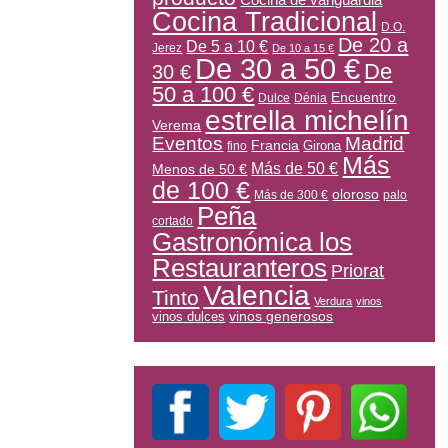
Cocina de vanguardia
Cocina Tradicional
D.O.
De 20 a
De 5 a 10 €
Jerez
De 10 a 15 €
De 30 a 50 €
De
30 €
50 a 100 €
Encuentro
Dulce
Dénia
estrella michelín
Verema
Eventos
Madrid
Francia
Girona
fino
Más
Más de 50 €
Menos de 50 €
de 100 €
oloroso
Más de 300 €
palo
Peña
cortado
Gastronómica los
Restauranteros
Priorat
Valencia
Tinto
Verdura
vinos
vinos generosos
vinos dulces