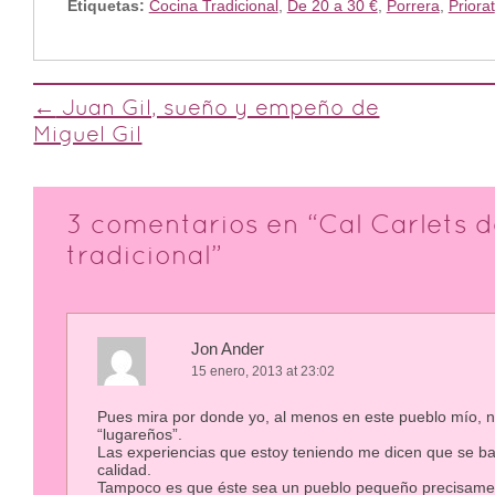
Etiquetas:
Cocina Tradicional
,
De 20 a 30 €
,
Porrera
,
Priorat
Post navigation
←
Juan Gil, sueño y empeño de
Miguel Gil
3 comentarios en “
Cal Carlets d
tradicional
”
Jon Ander
15 enero, 2013 at 23:02
Pues mira por donde yo, al menos en este pueblo mío, n
“lugareños”.
Las experiencias que estoy teniendo me dicen que se ba
calidad.
Tampoco es que éste sea un pueblo pequeño precisame