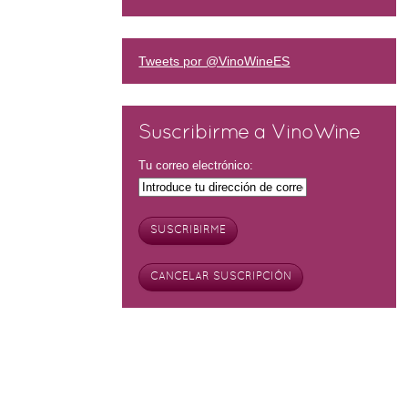
Tweets por @VinoWineES
Suscribirme a VinoWine
Tu correo electrónico: