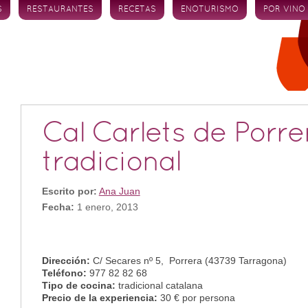
S
RESTAURANTES
RECETAS
ENOTURISMO
POR VINO
Cal Carlets de Porre
tradicional
Escrito por:
Ana Juan
Fecha:
1 enero, 2013
Dirección:
C/ Secares nº 5, Porrera (43739 Tarragona)
Teléfono:
977 82 82 68
Tipo de cocina:
tradicional catalana
Precio de la experiencia:
30 € por persona