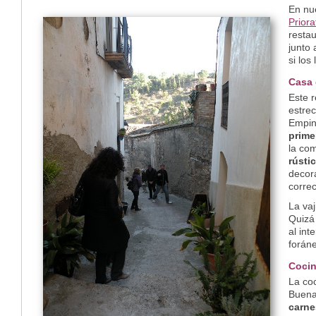
En nue
Priora
resta
junto 
si lo
Casa 
Este 
estrec
Empin
prime
la co
rústi
decora
correc
La vaj
Quizá
al int
foráne
Cocin
La coc
Buena
carne