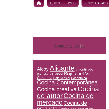
Skip to content
QUIENES SOMOS
VINOS CATADO
Select Language
▼
Alicante
Alcoy
amontillado
Bojos pel Vi
Blanco
Barcelona
Cantabria
Cocentaina
Cata Vertical
Cocina Contemporánea
Cocina
Cocina creativa
de autor
Cocina de
mercado
Cocina de
producto