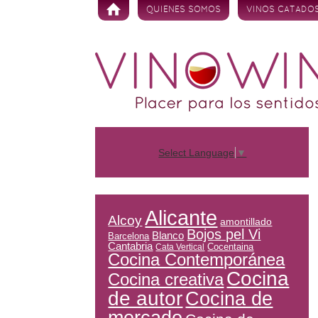
Skip to content
QUIENES SOMOS
VINOS CATADO
Select Language
▼
Alicante
Alcoy
amontillado
Bojos pel Vi
Blanco
Barcelona
Cantabria
Cocentaina
Cata Vertical
Cocina Contemporánea
Cocina
Cocina creativa
de autor
Cocina de