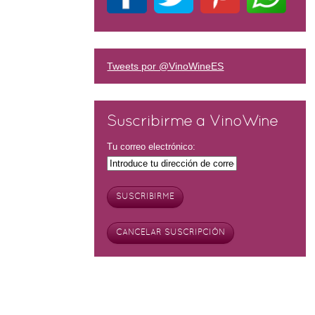
Tweets por @VinoWineES
Suscribirme a VinoWine
Tu correo electrónico: