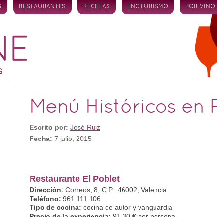
S
RESTAURANTES
RECETAS
ENOTURISMO
POR VINO
Menú Históricos en R
Escrito por:
José Ruiz
Fecha:
7 julio, 2015
Restaurante El Poblet
Dirección:
Correos, 8; C.P.: 46002, Valencia
Teléfono:
961.111.106
Tipo de cocina:
cocina de autor y vanguardia
Precio de la experiencia:
91.30 € por persona.