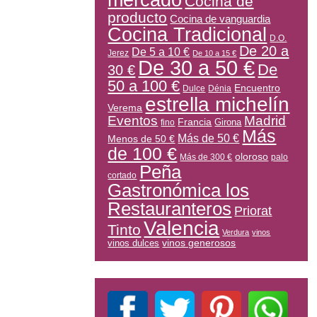
mercado
Cocina de
producto
Cocina de vanguardia
Cocina Tradicional
D.O.
De 20 a
De 5 a 10 €
Jerez
De 10 a 15 €
De 30 a 50 €
De
30 €
50 a 100 €
Encuentro
Dulce
Dénia
estrella michelín
Verema
Eventos
Madrid
Francia
Girona
fino
Más
Más de 50 €
Menos de 50 €
de 100 €
oloroso
Más de 300 €
palo
Peña
cortado
Gastronómica los
Restauranteros
Priorat
Valencia
Tinto
Verdura
vinos
vinos generosos
vinos dulces