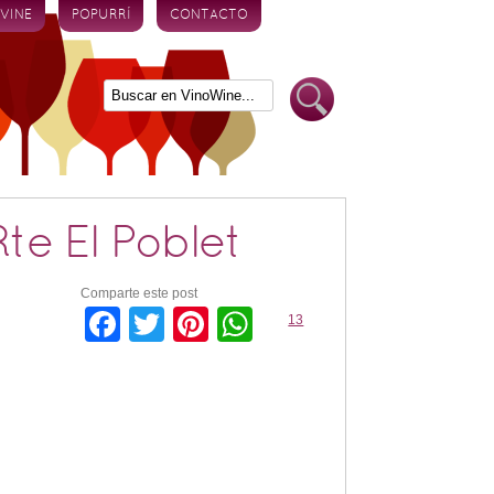
 VINE
POPURRÍ
CONTACTO
te El Poblet
Comparte este post
Facebook
Twitter
Pinterest
WhatsApp
13