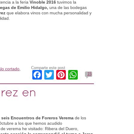
encia a la feria
Vinoble 2016
tuvimos la
degas de Emilio Hidalgo,
una de las bodegas
rez
que elabora vinos con mucha personalidad y
lidad.
Comparte este post
lo cortado
,
Facebook
Twitter
Pinterest
WhatsApp
15
rez en
 seis Encuentros de Foreros Verema
de los
Octubre a los que hemos acudido
de verema he visitado: Ribera del Duero,
esta ocasión le correspondió el turno a Jerez