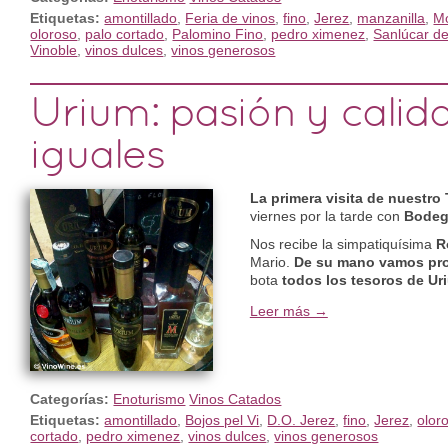
Etiquetas:
amontillado
,
Feria de vinos
,
fino
,
Jerez
,
manzanilla
,
Mo
oloroso
,
palo cortado
,
Palomino Fino
,
pedro ximenez
,
Sanlúcar d
Vinoble
,
vinos dulces
,
vinos generosos
Urium: pasión y calid
iguales
La primera visita de nuestro
viernes por la tarde con
Bodeg
Nos recibe la simpatiquísima
R
Mario.
De su mano vamos pr
bota
todos los tesoros de Ur
Leer más →
Categorías:
Enoturismo
Vinos Catados
Etiquetas:
amontillado
,
Bojos pel Vi
,
D.O. Jerez
,
fino
,
Jerez
,
olor
cortado
,
pedro ximenez
,
vinos dulces
,
vinos generosos