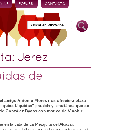
 VINE
POPURRÍ
CONTACTO
eta:
Jerez
uidas de
el amigo Antonio Flores nos ofreciera plaza
eliquias Líquidas”
paralela y simultánea
que se
 de González Byass con motivo de Vinoble
e en la cata de La Mezquita del Alcázar.
a gran pantalla retrasmitida en directo para así