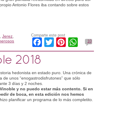
 propio Antonio Flores iba contando sobre estos
Comparte este post
,
Jerez
,
Facebook
Twitter
Pinterest
WhatsApp
nerosos
10
ble 2018
storia hedonista en estado puro. Una crónica de
cia de unos “enogastrodisfrutones” que sólo
ante 3 días y 2 noches.
Vinoble y no puedo estar más contento. Si en
 pedir de boca, en esta edición nos hemos
hizo planificar un programa de lo más completito.