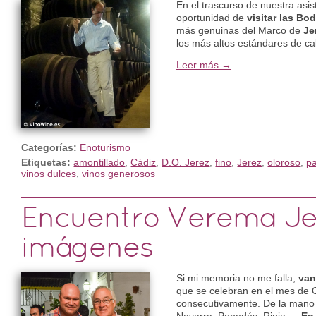
En el trascurso de nuestra asist
oportunidad de
visitar las Bo
más genuinas del Marco de
Je
los más altos estándares de ca
Leer más →
Categorías:
Enoturismo
Etiquetas:
amontillado
,
Cádiz
,
D.O. Jerez
,
fino
,
Jerez
,
oloroso
,
pa
vinos dulces
,
vinos generosos
Encuentro Verema Je
imágenes
Si mi memoria no me falla,
van
que se celebran en el mes de 
consecutivamente. De la mano 
Navarra, Penedés, Rioja,…
En 