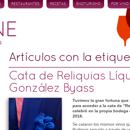
S
RESTAURANTES
RECETAS
ENOTURISMO
POR VINO
Artículos con la etiqu
Cata de Reliquias Líq
González Byass
Tuvimos la gran fortuna que 
para acceder a la cata de “R
celebró en la propia bodega
2018.
Se cataron los mismos vinos qu
Pudimos seguirla a través de un