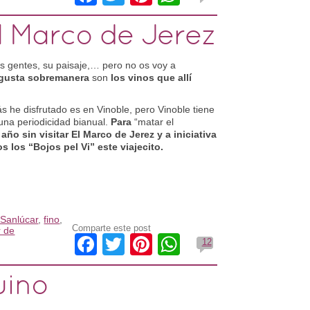
l Marco de Jerez
 gentes, su paisaje,… pero no os voy a
gusta sobremanera
son
los vinos que allí
s he disfrutado es en Vinoble, pero Vinoble tiene
una periodicidad bianual.
Para
“matar el
año sin visitar El Marco de Jerez y a iniciativa
 los “Bojos pel Vi” este viajecito.
 Sanlúcar
,
fino
,
Comparte este post
r de
Facebook
Twitter
Pinterest
WhatsApp
12
uino