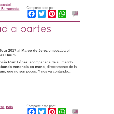
scatel
,
Comparte este post
e Barrameda
,
Facebook
Twitter
Pinterest
WhatsApp
14
ad a partes
 Tour 2017 al Marco de Jerez
empezaba el
as Urium.
ocío Ruiz López,
acompañada de su marido
obando venencia en mano
, directamente de la
ium,
que no son pocos. Y nos va contando…
Comparte este post
oso
,
palo
Facebook
Twitter
Pinterest
WhatsApp
10