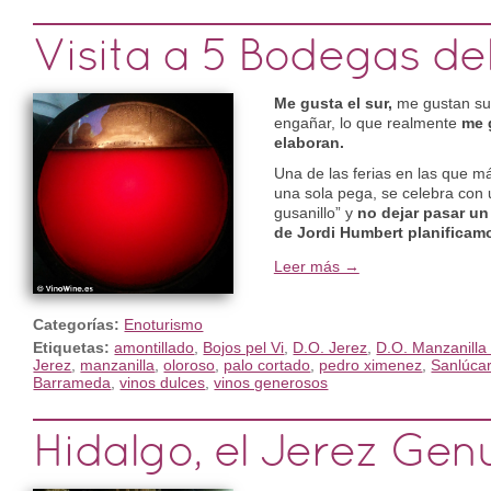
Visita a 5 Bodegas de
Me gusta el sur,
me gustan sus
engañar, lo que realmente
me 
elaboran.
Una de las ferias en las que má
una sola pega, se celebra con 
gusanillo” y
no dejar pasar un 
de Jordi Humbert planificamos
Leer más →
Categorías:
Enoturismo
Etiquetas:
amontillado
,
Bojos pel Vi
,
D.O. Jerez
,
D.O. Manzanilla
Jerez
,
manzanilla
,
oloroso
,
palo cortado
,
pedro ximenez
,
Sanlúca
Barrameda
,
vinos dulces
,
vinos generosos
Hidalgo, el Jerez Gen