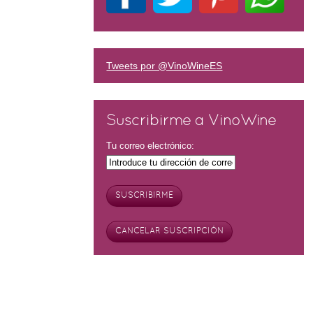
Tweets por @VinoWineES
Suscribirme a VinoWine
Tu correo electrónico: