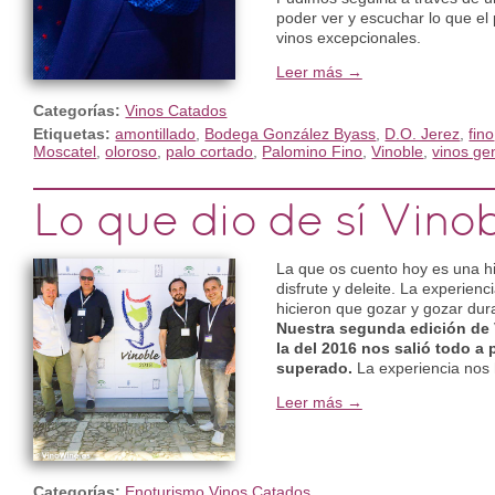
poder ver y escuchar lo que el
vinos excepcionales.
Leer más →
Categorías:
Vinos Catados
Etiquetas:
amontillado
,
Bodega González Byass
,
D.O. Jerez
,
fino
Moscatel
,
oloroso
,
palo cortado
,
Palomino Fino
,
Vinoble
,
vinos ge
Lo que dio de sí Vino
La que os cuento hoy es una hi
disfrute y deleite. La experien
hicieron que gozar y gozar dur
Nuestra segunda edición de 
la del 2016 nos salió todo a
superado.
La experiencia nos 
Leer más →
Categorías:
Enoturismo
Vinos Catados