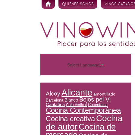
Skip to content
QUIENES SOMOS
VINOS CATADO
Select Language
▼
Alicante
Alcoy
amontillado
Bojos pel Vi
Blanco
Barcelona
Cantabria
Cocentaina
Cata Vertical
Cocina Contemporánea
Cocina
Cocina creativa
de autor
Cocina de