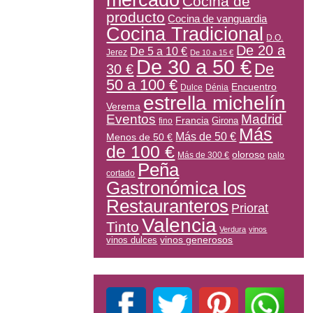
mercado
Cocina de
producto
Cocina de vanguardia
Cocina Tradicional
D.O.
De 20 a
De 5 a 10 €
Jerez
De 10 a 15 €
De 30 a 50 €
De
30 €
50 a 100 €
Encuentro
Dulce
Dénia
estrella michelín
Verema
Eventos
Madrid
Francia
Girona
fino
Más
Más de 50 €
Menos de 50 €
de 100 €
oloroso
Más de 300 €
palo
Peña
cortado
Gastronómica los
Restauranteros
Priorat
Valencia
Tinto
Verdura
vinos
vinos generosos
vinos dulces