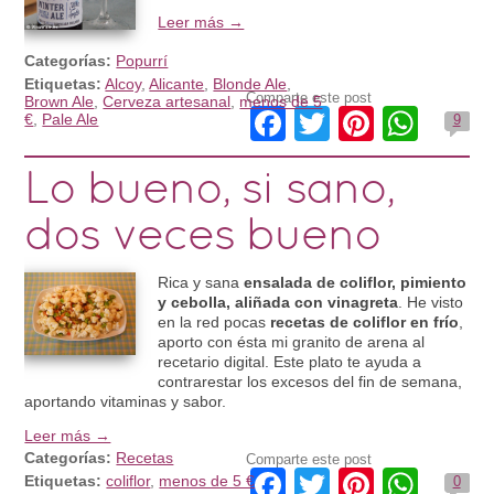
Leer más →
Categorías:
Popurrí
Etiquetas:
Alcoy
,
Alicante
,
Blonde Ale
,
Comparte este post
Brown Ale
,
Cerveza artesanal
,
menos de 5
Facebook
Twitter
Pintere
Wha
€
,
Pale Ale
9
Lo bueno, si sano,
dos veces bueno
Rica y sana
ensalada de coliflor, pimiento
y cebolla, aliñada con vinagreta
. He visto
en la red pocas
recetas de coliflor en frío
,
aporto con ésta mi granito de arena al
recetario digital. Este plato te ayuda a
contrarestar los excesos del fin de semana,
aportando vitaminas y sabor.
Leer más →
Categorías:
Recetas
Comparte este post
Facebook
Twitter
Pintere
Wha
Etiquetas:
coliflor
,
menos de 5 €
0