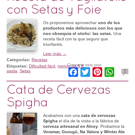
con Setas y Foie
Os proponemos aprovechar
uno de los
productos más deliciosos con los que
nos obsequia el otoño: las setas.
Una
receta fácil con la que seguro que
triunfaréis.
Leer más →
Categorías:
Recetas
Comparte este post
Etiquetas:
Dificultad fácil
,
menos de 5 €
,
Facebook
Twitter
Pintere
Wha
pasta
,
Setas
7
Cata de Cervezas
Spigha
Acabamos con una
cata de cervezas
Spigha
el día de la visita a la fábrica de
cerveza artesanal en Alcoy
. Probamos la
Voramar, Gurugú, Na Valora y Winter Ale