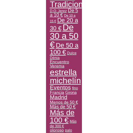
Tradicional
De 5
D.O. Jerez
a 10 €
De 10 a
De 20 a
15 €
De
30 €
30 a 50
€
De 50 a
100 €
Dulce
Dénia
Encuentro
Verema
estrella
michelín
Eventos
fino
Francia
Girona
Madrid
Menos de 50 €
Más de 50 €
Más de
100 €
Más
de 300 €
oloroso
palo