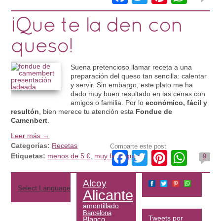
¡Que te la den con
queso!
Suena pretencioso llamar receta a una
preparación del queso tan sencilla: calentar
y servir. Sin embargo, este plato me ha
dado muy buen resultado en las cenas con
amigos o familia. Por lo
económico, fácil y
resultón
, bien merece tu atención esta
Fondue de
Camenbert
.
Leer más →
Categorías:
Recetas
Comparte este post
Facebook
Twitter
Pintere
Wha
Etiquetas:
menos de 5 €
,
muy fácil
,
queso
9
Alcoy
Select Language
▼
Alicante
amontillado
Barcelona
Tweets por
Blanco