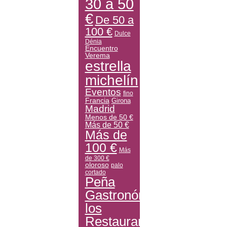
30 a 50
€
De 50 a
100 €
Dulce
Dénia
Encuentro
Verema
estrella
michelín
Eventos
fino
Francia
Girona
Madrid
Menos de 50 €
Más de 50 €
Más de
100 €
Más
de 300 €
oloroso
palo
cortado
Peña
Gastronómica
los
Restauranteros