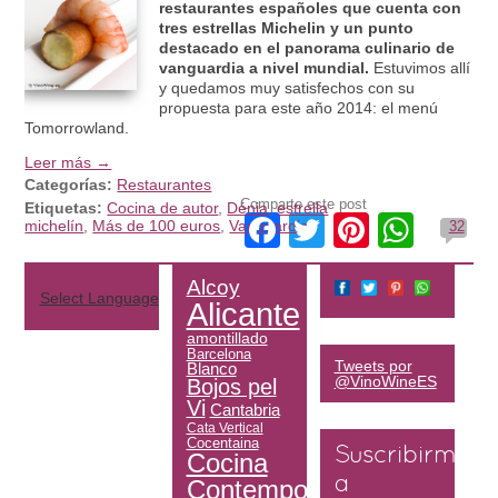
restaurantes españoles que cuenta con
tres estrellas Michelin y un punto
destacado en el panorama culinario de
vanguardia a nivel mundial.
Estuvimos allí
y quedamos muy satisfechos con su
propuesta para este año 2014: el menú
Tomorrowland.
Leer más →
Categorías:
Restaurantes
Comparte este post
Etiquetas:
Cocina de autor
,
Dénia
,
estrella
Facebook
Twitter
Pinteres
What
michelín
,
Más de 100 euros
,
Vanguardia
32
Alcoy
Select Language
▼
Alicante
amontillado
Barcelona
Tweets por
Blanco
@VinoWineES
Bojos pel
Vi
Cantabria
Cata Vertical
Cocentaina
Suscribirme
Cocina
Contemporánea
a