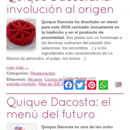
involución al origen
Quique Dacosta ha diseñado un menú
para este 2018 centrado únicamente en
la tradición y en el producto de
proximidad.
Sus platos son un homenaje a
las técnicas culinarias del pasado (los
salazones, los encurtidos…) y a los
ingredientes más característicos de La
Marina (la almendra, el pulpo, los erizos…)
Leer más →
Categorías:
Restaurantes
Comparte este post
Etiquetas:
Alicante
,
Cocina de autor
,
Dénia
,
Facebook
Twitter
Pinteres
What
estrella michelín
,
Más de 300 €
,
Vanguardia
24
Quique Dacosta: el
menú del futuro
Quique Dacosta es uno de los ocho