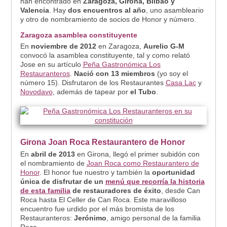
han encontrado en
Zaragoza, Girona, Bilbao y
Valencia
. Hay
dos encuentros al año
, uno asambleario
y otro de nombramiento de socios de Honor y número.
Zaragoza asamblea constituyente
En
noviembre de 2012
en Zaragoza,
Aurelio G-M
convocó la asamblea constituyente, tal y como relató
Jose en su artículo
Peña Gastronómica Los
Restauranteros
.
Nació con 13 miembros
(yo soy el
número 15). Disfrutaron de los Restaurantes
Casa Lac
y
Novodavo
, además de tapear por
el Tubo
.
Girona Joan Roca Restaurantero de Honor
En
abril de 2013
en Girona, llegó el primer subidón con
el nombramiento de
Joan Roca como Restaurantero de
Honor
. El honor fue nuestro y también la
oportunidad
única de disfrutar de un
menú que recorría la historia
de esta familia
de restauradores de éxito
, desde Can
Roca hasta El Celler de Can Roca. Este maravilloso
encuentro fue urdido por el más bromista de los
Restauranteros:
Jerónimo
, amigo personal de la familia