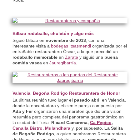
Roca.
Bilbao rodaballo, chuletón y algo más
Siguió Bilbao en
noviembre de 2013
, con una
interesante visita a
bodegas Itsasmendi
organizada por el
entrañable restaurantero Óscar, a la que precedió un
rodaballo memorable
en
Zarate
y siguió una
buena
comida vasca
en
Jauregibarría
.
Valencia, Begoña Rodrigo Restaurantera de Honor
La última reunión tuvo lugar e
l pasado abril
en Valencia,
donde la encantadora y eficiente pareja compuesta por
Ada y Fer
organizaron una maratón que dio una visión
resumida pero completa del panorama gastronómico en
la ciudad del Turia:
Ricard Camarena,
Ca Pepico
,
Canalla Bistro
,
Mulandhara
y, por supuesto,
La Salita
de Begoña Rodrigo
, a quien nombramos Restaurantera
de Honor y quien nos deleitó con una
secuencia de