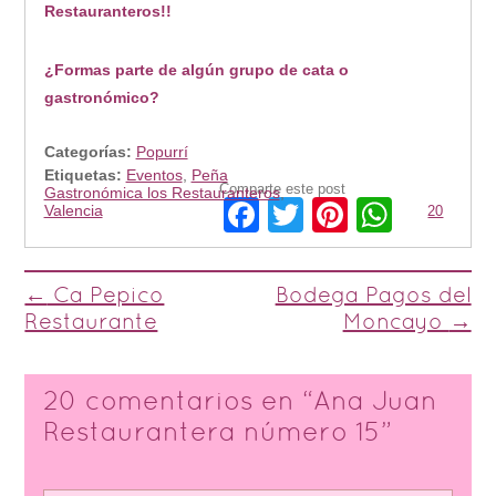
Restauranteros!!
¿Formas parte de algún grupo de cata o
gastronómico?
Categorías:
Popurrí
Etiquetas:
Eventos
,
Peña
Comparte este post
Gastronómica los Restauranteros
,
Facebook
Twitter
Pinterest
Whats
Valencia
20
Post navigation
←
Ca Pepico
Bodega Pagos del
Restaurante
Moncayo
→
20 comentarios en “
Ana Juan
Restaurantera número 15
”