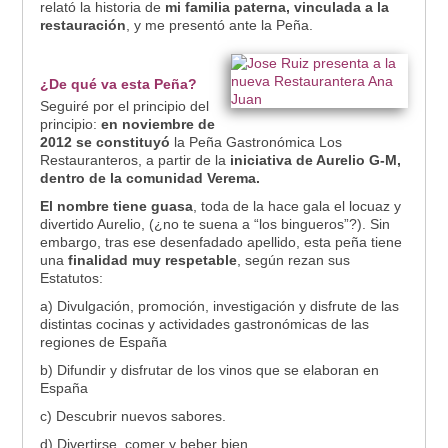
relató la historia de
mi familia paterna, vinculada a la
restauración
, y me presentó ante la Peña.
¿De qué va esta Peña?
Seguiré por el principio del
principio:
en noviembre de
2012 se constituyó
la Peña Gastronómica Los
Restauranteros, a partir de la
iniciativa de Aurelio G-M,
dentro de la comunidad Verema.
El nombre tiene guasa
, toda de la hace gala el locuaz y
divertido Aurelio, (¿no te suena a “los bingueros”?). Sin
embargo, tras ese desenfadado apellido, esta peña tiene
una
finalidad muy respetable
, según rezan sus
Estatutos:
a) Divulgación, promoción, investigación y disfrute de las
distintas cocinas y actividades gastronómicas de las
regiones de España
b) Difundir y disfrutar de los vinos que se elaboran en
España
c) Descubrir nuevos sabores.
d) Divertirse, comer y beber bien.