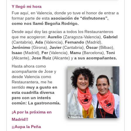
Y llegó mi hora
Fue aquí, en Valencia, donde yo tuve el honor de entrar a
formar parte de esta
asociación de “disfrutones”,
como nos llamó Begoña Rodrigo.
Desde aquí doy las gracias a todos los Restauranteros
que me acogieron:
Aurelio
(Zaragoza-Valencia),
Gabriel
(Cantabria),
Ada
(Valencia),
Fernando
(Madrid),
Jerónimo
(Girona),
Javier
(Cantabria),
Óscar
(Bilbao),
Isaac
(Madrid),
Fer
(Valencia),
Manu
(Barcelona),
Toni
(Alicante),
Jose Ruiz
(Alicante) y
a sus acompañantes.
Hasta ahora como
acompañante de Jose y
desde Valencia como
Restaurantera, me he
sentido
muy a gusto en
esta cuadrilla diversa
pero con un interés
común: La gastronomía.
¡A por la próxima en
Madrid!!
¡¡Aupa la Peña