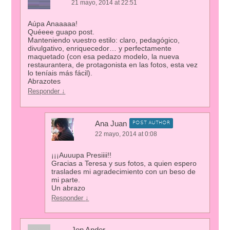
21 mayo, 2014 at 22:51
Aúpa Anaaaaa!
Quéeee guapo post.
Manteniendo vuestro estilo: claro, pedagógico,
divulgativo, enriquecedor… y perfectamente
maquetado (con esa pedazo modelo, la nueva
restaurantera, de protagonista en las fotos, esta vez
lo teníais más fácil).
Abrazotes
Responder
↓
Ana Juan
POST AUTHOR
22 mayo, 2014 at 0:08
¡¡¡Auuupa Presiiii!!
Gracias a Teresa y sus fotos, a quien espero
traslades mi agradecimiento con un beso de
mi parte.
Un abrazo
Responder
↓
Jon Ander