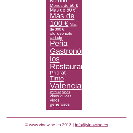
Madrid
Menos de 50 €
Más de 50 €
Más de
100 €
Más
de 300 €
oloroso
palo
cortado
Peña
Gastronómica
los
Restauranteros
Priorat
Tinto
Valencia
Verdura
vinos
vinos dulces
vinos
generosos
© www.vinowine.es 2013 |
info@vinowine.es