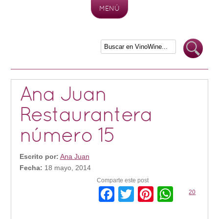
MENÚ
Skip to content
Ana Juan
Restaurantera
número 15
Escrito por:
Ana Juan
Fecha:
18 mayo, 2014
Comparte este post
Facebook
Twitter
Pinterest
Whats
20