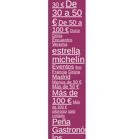
De
30 €
30 a 50
€
De 50 a
100 €
Dulce
Dénia
Encuentro
Verema
estrella
michelín
Eventos
fino
Francia
Girona
Madrid
Menos de 50 €
Más de 50 €
Más de
100 €
Más
de 300 €
oloroso
palo
cortado
Peña
Gastronómica
los