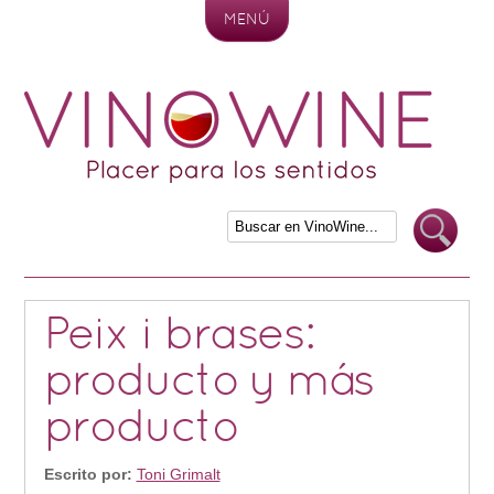
MENÚ
Skip to content
Peix i brases:
producto y más
producto
Escrito por:
Toni Grimalt