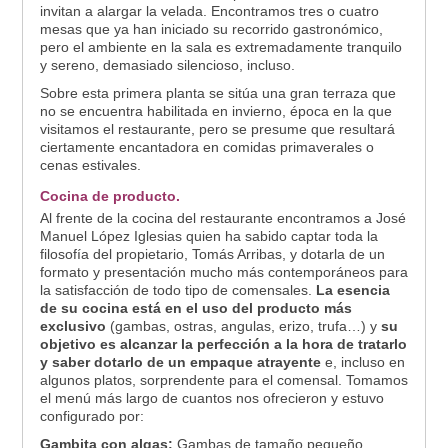
invitan a alargar la velada. Encontramos tres o cuatro
mesas que ya han iniciado su recorrido gastronómico,
pero el ambiente en la sala es extremadamente tranquilo
y sereno, demasiado silencioso, incluso.
Sobre esta primera planta se sitúa una gran terraza que
no se encuentra habilitada en invierno, época en la que
visitamos el restaurante, pero se presume que resultará
ciertamente encantadora en comidas primaverales o
cenas estivales.
Cocina de producto.
Al frente de la cocina del restaurante encontramos a José
Manuel López Iglesias quien ha sabido captar toda la
filosofía del propietario, Tomás Arribas, y dotarla de un
formato y presentación mucho más contemporáneos para
la satisfacción de todo tipo de comensales.
La esencia
de su cocina está en el uso del producto más
exclusivo
(gambas, ostras, angulas, erizo, trufa…) y
su
objetivo es alcanzar la perfección a la hora de tratarlo
y saber dotarlo de un empaque atrayente
e, incluso en
algunos platos, sorprendente para el comensal. Tomamos
el menú más largo de cuantos nos ofrecieron y estuvo
configurado por:
Gambita con algas:
Gambas de tamaño pequeño