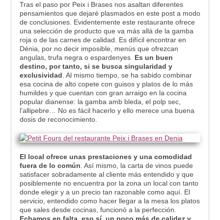
Tras el paso por Peix i Brases nos asaltan diferentes
pensamientos que dejaré plasmados en este post a modo
de conclusiones. Evidentemente este restaurante ofrece
una selección de producto que va más allá de la gamba
roja o de las carnes de calidad. Es difícil encontrar en
Dénia, por no decir imposible, menús que ofrezcan
angulas, trufa negra o espardenyes.
Es un buen
destino, por tanto, si se busca singularidad y
exclusividad
. Al mismo tiempo, se ha sabido combinar
esa cocina de alto copete con guisos y platos de lo más
humildes y que cuentan con gran arraigo en la cocina
popular dianense: la gamba amb bleda, el polp sec,
l’allipebre… No es fácil hacerlo y ello merece una buena
dosis de reconocimiento.
El local ofrece unas prestaciones y una comodidad
fuera de lo común
. Así mismo, la carta de vinos puede
satisfacer sobradamente al cliente más entendido y que
posiblemente no encuentra por la zona un local con tanto
donde elegir y a un precio tan razonable como aquí. El
servicio, entendido como hacer llegar a la mesa los platos
que sales desde cocinas, funcionó a la perfección.
Echamos en falta, eso sí, un poco más de calidez y