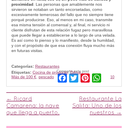
proximidad
. Las personas que amablemente nos
sirvieron se notaban un tanto encorsetadas, como
excesivamente temerosas del fallo que no siempre tiene
porqué producirse. Eso, al menos en mi caso, transmite
esa misma tensión al comensal y, al final, ni servicio ni
cliente disfrutan de esta relación fugaz pero maravillosa
que puede llegar a establecerse a lo largo de una velada.
Es así como lo pienso y lo manifiesto, desde la humildad,
y con el propósito de que esa conexión fluya mucho más
en futuras visitas.
Categorías:
Restaurantes
Comparte este post
Etiquetas:
Cocina de producto
,
Dénia
,
Facebook
Twitter
Pinterest
Whats
Más de 100 €
,
pescado
10
Post navigation
←
Ricard
Restaurante La
Camarena: la nave
Salita: Uno de los
que llega a puerto.
nuestros
→