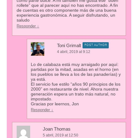
como parte dulce. A mi también me gusta ese “buen
rollete” que al parecer aquí no has encontrado. A fin
de cuentas es otro componente más de una buena
experiencia gastronómica. A seguir disfrutando, un
saludo
Responder
↓
Toni Grimalt
POST AUTHOR
4 abril, 2019 at 9:12
Lo de calabaza está muy arraigado por aquí:
partidas por la mitad, asadas en el horno (en
los pueblos se lleva a los de las panaderías) y
ya está.
El servicio fue estilo “años 90 principios de los
2000” en restaurante de nivel. Ahora nuestra
generación espera un trato más natural, no
impostado.
Gracias por leernos, Jon
Responder
↓
Joan Thomas
5 abril, 2019 at 12:50