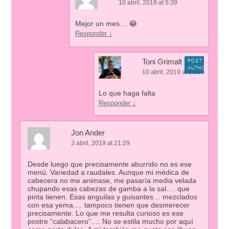
10 abril, 2019 at 5:39
Mejor un mes… 😂
Responder
↓
Toni Grimalt
POST
AUTHOR
10 abril, 2019 at 8:30
Lo que haga falta
Responder
↓
Jon Ander
3 abril, 2019 at 21:29
Desde luego que precisamente aburrido no es ese
menú. Variedad a raudales. Aunque mi médica de
cabecera no me animase, me pasaría media velada
chupando esas cabezas de gamba a la sal…. que
pinta tienen. Esas anguilas y guisantes… mezclados
con esa yema…. tampoco tienen que desmerecer
precisamente. Lo que me resulta curioso es ese
postre “calabacero”…. No se estila mucho por aquí