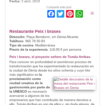
Fecha:
3 abril, 2019
Comparte este post
Facebook
Twitter
Pinterest
Whats
10
Restaurante Peix i brases
Dirección
: Plaça Benidorm, s/n Denia Alicante
Teléfono
: 965 78 50 83
Tipo de cocina
: Mediterránea
Precio de la experiencia
: 118,00 € por persona
Peix i brases, el proyecto señero de Tomás Arribas.
Para conocer en profundidad el asombroso proceso de
transformación que ha experimentado la restauración en
la ciudad de Dénia desde los años ochenta y cuyo hito
más signific
ativo es
la
proclamación como
ciudad creativa de la
gastronomía por parte de
la UNESCO
es necesario
acercarse a algunos de los
empresarios que han contribuido de manera decisiva a
ello. Tomás Arribas es uno de ellos y, sin duda alguna, de