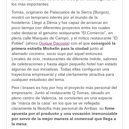
los más importantes.
Tomás, originario de Palazuelos de la Sierra (Burgos),
mostró un temprano interés por el mundo de la
hostelería. Llegó a Dénia y fue capaz de arrancar en
poco tiempo con diferentes proyectos entre los cuales
cabe destacar el genuino restaurante “El Comercio”, en
plena calle Marqués de Campo, y el mítico restaurante “El
Poblet” (ahora
Quique Dacosta
) con el que
consiguió la
primera estrella Michelín para la ciudad
junto al
afamado cocinero, socio suyo por aquel entonces.
Locales de ocio, restaurantes de diferente índole, salones
de celebraciones y hasta algún pequeño hotel han estado
algunas de sus iniciativas. Todas ellas configuran una
trayectoria empresarial y vital ciertamente atractiva para
cualquier estudioso del tema.
Peix i brases es hoy por hoy el proyecto más personal del
empresario. Junto al restaurante Q Tomas, situado en
pleno centro de Valencia, se convierten en una especie
de “marca de la casa” en los que se ve reflejada
claramente la filosofía más personal de Arribas: su
firme
apuesta por el producto y una vocación irrenunciable
por servir de la mejor manera al comensal que llega a
la mesa
.