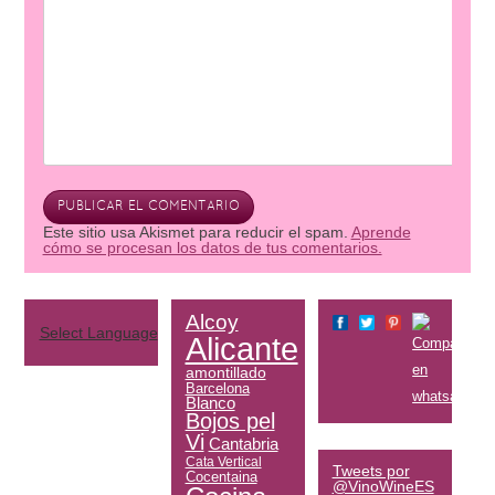
Este sitio usa Akismet para reducir el spam.
Aprende
cómo se procesan los datos de tus comentarios.
Alcoy
Select Language
▼
Alicante
amontillado
Barcelona
Blanco
Bojos pel
Vi
Cantabria
Cata Vertical
Tweets por
Cocentaina
@VinoWineES