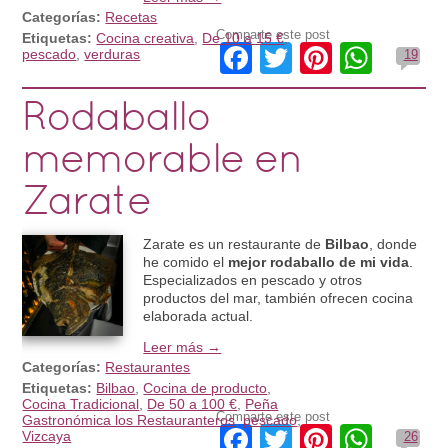
Categorías:
Recetas
Comparte este post
Etiquetas:
Cocina creativa
,
De 10 a 15 €
,
Facebook
Twitter
Pinteres
What
pescado
,
verduras
19
Rodaballo
memorable en
Zarate
Zarate es un restaurante de
Bilbao
, donde
he comido el
mejor rodaballo de mi vida
.
Especializados en pescado y otros
productos del mar, también ofrecen cocina
elaborada actual.
Leer más →
Categorías:
Restaurantes
Etiquetas:
Bilbao
,
Cocina de producto
,
Cocina Tradicional
,
De 50 a 100 €
,
Peña
Comparte este post
Gastronómica los Restauranteros
,
pescado
,
Facebook
Twitter
Pinteres
What
Vizcaya
26