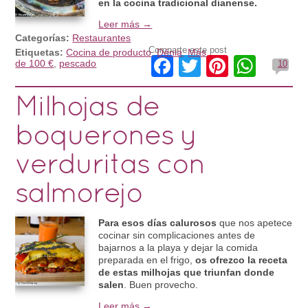
en la cocina tradicional dianense.
Leer más →
Categorías:
Restaurantes
Comparte este post
Etiquetas:
Cocina de producto
,
Dénia
,
Más
Facebook
Twitter
Pinteres
What
de 100 €
,
pescado
10
Milhojas de
boquerones y
verduritas con
salmorejo
Para esos días calurosos
que nos apetece
cocinar sin complicaciones antes de
bajarnos a la playa y dejar la comida
preparada en el frigo,
os ofrezco la receta
de estas milhojas que triunfan donde
salen
. Buen provecho.
Leer más →