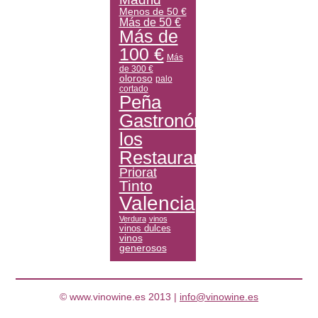
Menos de 50 €
Más de 50 €
Más de
100 €
Más
de 300 €
oloroso
palo
cortado
Peña
Gastronómica
los
Restauranteros
Priorat
Tinto
Valencia
Verdura
vinos
vinos dulces
vinos
generosos
© www.vinowine.es 2013 |
info@vinowine.es