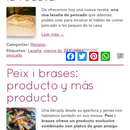
Os ofrecemos hoy una nueva receta:
una
rica lasaña de pescado
que además,
podéis usar para inculcar el hábito de comer
pescado a los peques de la casa.
Leer más →
Categorías:
Recetas
Comparte este post
Etiquetas:
Lasaña
,
menos de 10 €
,
pasta
,
Facebook
Twitter
Pintere
Wha
pescado
2
Peix i brases:
producto y más
producto
Una década desde su apertura y jamás nos
habíamos sentado en sus mesas.
Peix i
brases ofrece un producto exclusivo
combinado con platos de gran arraigo