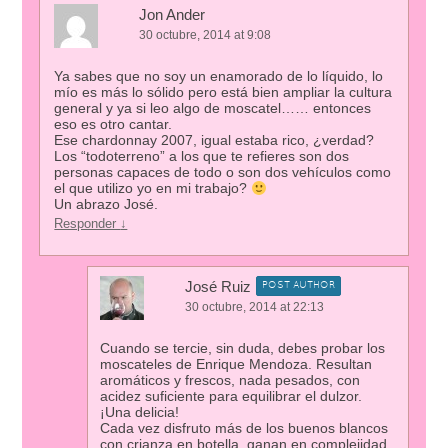
Jon Ander
30 octubre, 2014 at 9:08
Ya sabes que no soy un enamorado de lo líquido, lo
mío es más lo sólido pero está bien ampliar la cultura
general y ya si leo algo de moscatel…… entonces
eso es otro cantar.
Ese chardonnay 2007, igual estaba rico, ¿verdad?
Los “todoterreno” a los que te refieres son dos
personas capaces de todo o son dos vehículos como
el que utilizo yo en mi trabajo?
Un abrazo José.
Responder
↓
José Ruiz
POST AUTHOR
30 octubre, 2014 at 22:13
Cuando se tercie, sin duda, debes probar los
moscateles de Enrique Mendoza. Resultan
aromáticos y frescos, nada pesados, con
acidez suficiente para equilibrar el dulzor.
¡Una delicia!
Cada vez disfruto más de los buenos blancos
con crianza en botella, ganan en complejidad