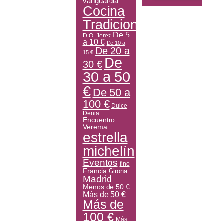
vanguardia
Cocina
Tradicional
De 5
D.O. Jerez
a 10 €
De 10 a
De 20 a
15 €
De
30 €
30 a 50
€
De 50 a
100 €
Dulce
Dénia
Encuentro
Verema
estrella
michelín
Eventos
fino
Francia
Girona
Madrid
Menos de 50 €
Más de 50 €
Más de
100 €
Más