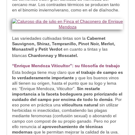
cercano mar. Los contrastes térmicos se producen tanto
en el binomio invierno/verano, como en el de día/noche.
Las variedades cultivadas tintas son la
Cabernet
Sauvignon, Shiraz, Tempranillo, Pinot Noir, Merlot,
Monastrell y Petit Verdot
en cuanto a tintas y las
blancas
Chardonnay y Moscatel
.
“Enrique Mendoza Viticultor”: su filosofía de trabajo
Esta bodega tiene muy claro que
el trabajo de campo es
lo verdaderamente importante
y que los buenos vinos
allí tienen su origen, hasta el punto que su logo y lema
es: “Enrique Mendoza, Viticultor”.
Sin restarle
importancia a la faceta bodeguera pero priorizando el
cuidado del campo por encima de todo lo demás
. Por
eso pone en práctica una
viticultura natural
sin utilizar
herbicidas ni insecticidas, combatiendo las plagas
mediante feromonas (confusión sexual) o abonando el
campo con compost de su propio ganado. Pero no por
ello renuncia al
aprovechamiento de técnicas
modernas
que le permitan mejorar la calidad de la uva.