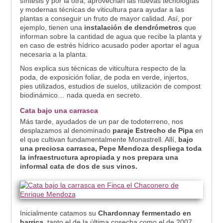
síntesis y por la otra, aprovechan las nuevas tecnologías
y modernas técnicas de viticultura para ayudar a las
plantas a conseguir un fruto de mayor calidad.
Así, por
ejemplo, tienen una
instalación de dendrómetros
que
informan sobre la cantidad de agua que recibe la planta y
en caso de estrés hídrico acusado poder aportar el agua
necesaria a la planta.
Nos explica sus técnicas de viticultura respecto de la
poda, de exposición foliar, de poda en verde, injertos,
pies utilizados, estudios de suelos, utilización de compost
biodinámico… nada queda en secreto.
Cata bajo una carrasca
Más tarde, ayudados de un par de todoterreno, nos
desplazamos al denominado
paraje Estrecho de Pipa
en
el que cultivan fundamentalmente Monastrell. Allí,
bajo
una preciosa carrasca, Pepe Mendoza despliega toda
la infraestructura apropiada y nos prepara una
informal cata de dos de sus vinos.
Inicialmente catamos su
Chardonnay fermentado en
barrica
, tanto el de la última cosecha como el de 2007.