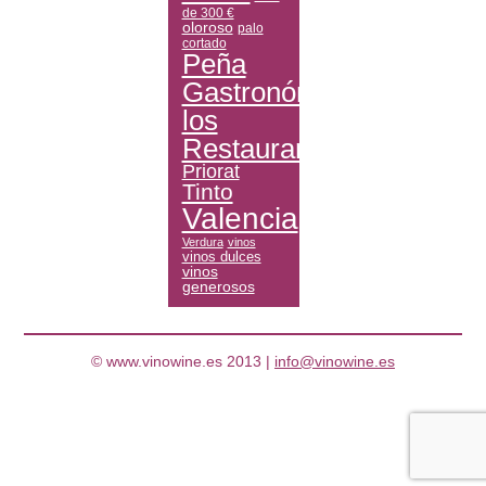
de 300 €
oloroso
palo
cortado
Peña
Gastronómica
los
Restauranteros
Priorat
Tinto
Valencia
Verdura
vinos
vinos dulces
vinos
generosos
© www.vinowine.es 2013 |
info@vinowine.es