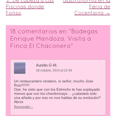
Post navigation
←
De cabeza a Las
Gastronomía en la
Piscinas donde
Feria de
Fonso
Cocentaina
→
18 comentarios en “
Bodegas
Enrique Mendoza. Visita a
Finca El Chaconero
”
Aurelio G-M.
28 octubre, 2014 at 22:46
Un restaurantero vinatero, sí señor, mucho Jose
Ruiz!!!!!!!!
Oye, he visto que con los Estrecho te has explayado
menos que con los chardonnays… ¿catasteis solo
una añada y por eso no nos hablas de su evolución?
Abrzs
Responder
↓