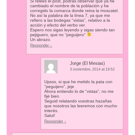
Si relees el post, podrás observar que ya he
cambiado el nombre de la población y he
corregido la comarca donde reina la moscatel.
No así la palabra de la línea 7, ya que me
refiero a las bodegas “vistas”, relativo a la
acción y efecto del verbo ver.
Espero nos sigas leyendo y sigas siendo tan
pejiguero, que no “peguijero”
Un abrazo.
Responder
↓
Jorge (El Mesias)
3 noviembre, 2014 at 19:52
Upsss, si que he metido la pata con
“peguijero”, jeje
Ahora entiendo lo de “vistas”, no me
fijé bien.
Seguid relatando vuestras hazañas
que nosotros las leeremos con mucho
interés.
Salut!
Responder
↓