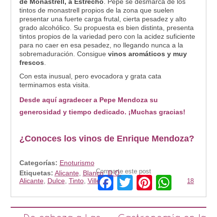
de Monastrell, a Estrecho
. Pepe se desmarca de los
tintos de monastrell propios de la zona que suelen
presentar una fuerte carga frutal, cierta pesadez y alto
grado alcohólico. Su propuesta es bien distinta, presenta
tintos propios de la variedad pero con la acidez suficiente
para no caer en esa pesadez, no llegando nunca a la
sobremaduración. Consigue
vinos aromáticos y muy
frescos
.
Con esta inusual, pero evocadora y grata cata
terminamos esta visita.
Desde aquí agradecer a Pepe Mendoza su
generosidad y tiempo dedicado. ¡Muchas gracias!
¿Conoces los vinos de Enrique Mendoza?
Categorías:
Enoturismo
Comparte este post
Etiquetas:
Alicante
,
Blanco
,
D.O.
Facebook
Twitter
Pinterest
Whats
Alicante
,
Dulce
,
Tinto
,
Villena
18