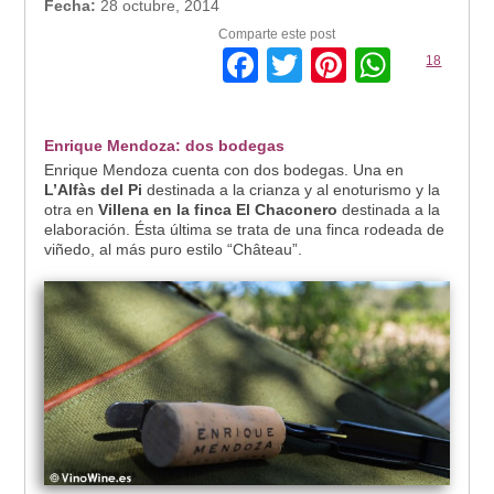
Fecha:
28 octubre, 2014
Comparte este post
Facebook
Twitter
Pinterest
Whats
18
Enrique Mendoza: dos bodegas
Enrique Mendoza cuenta con dos bodegas. Una en
L’Alfàs del Pi
destinada a la crianza y al enoturismo y la
otra en
Villena en la finca El Chaconero
destinada a la
elaboración. Ésta última se trata de una finca rodeada de
viñedo, al más puro estilo “Château”.