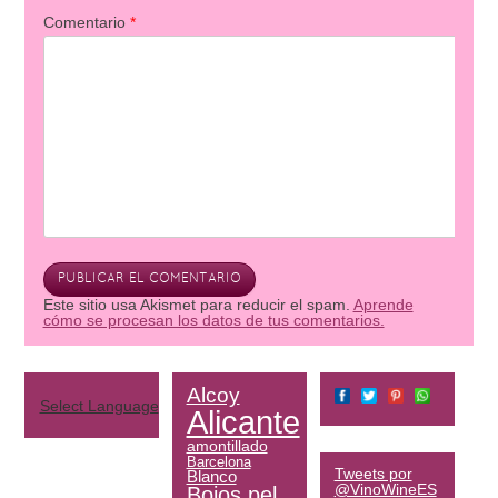
Comentario
*
Este sitio usa Akismet para reducir el spam.
Aprende
cómo se procesan los datos de tus comentarios.
Alcoy
Select Language
▼
Alicante
amontillado
Barcelona
Tweets por
Blanco
@VinoWineES
Bojos pel