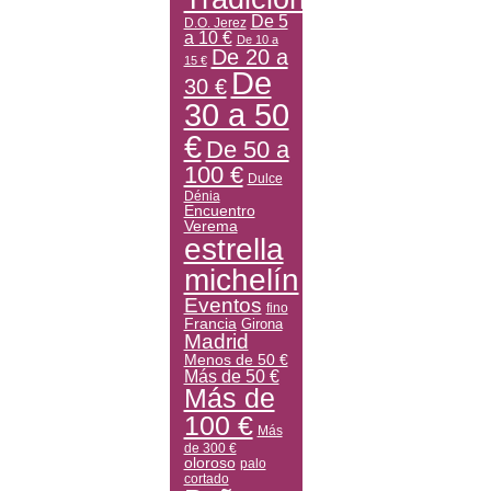
De 5
D.O. Jerez
a 10 €
De 10 a
De 20 a
15 €
De
30 €
30 a 50
€
De 50 a
100 €
Dulce
Dénia
Encuentro
Verema
estrella
michelín
Eventos
fino
Francia
Girona
Madrid
Menos de 50 €
Más de 50 €
Más de
100 €
Más
de 300 €
oloroso
palo
cortado