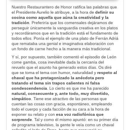
Nuestro Restaurantero de Honor ratifica las palabras que
el Presidente Aurelio le atribuye, a la hora de
definir su
cocina como aquella que aúna la creatividad y la
tradición
. Preferiría que los comensales dejáramos de
perseguir únicamente la vanguardia creativa en los platos
y recordáramos que en la tradición está el fundamento de
todos ellos. Ponía el ejemplo de una plato de Ferrán Adriá
que remataba una genial e imaginativa elaboración con
un fondo de carne hecho a la manera más tradicional.
Y sí, por supuesto, también comentó el episodio de León
come gamba, cosa inevitable dada la cercanía del
revuelo que el asunto ha generado estos días. Os diré
que se toma el tema con humor, naturalidad y
respeto al
chaval que ha protagonizado la anécdota pero
tratando el tema sin trapos calientes ni falsa
condescendencia
. Lo cierto es que me ha parecido
natural, consecuente y, ante todo, muy divertido,
simpático
. Tiene ese atractivo de las personas que
cuentan las cosas con gracia, espontáneo, empleando
todo el cuerpo y cada facción de su cara a la hora de
exponer su relato y con
esa voz radiofónica que
sorprende
. Tal y como él mismo apuntó: en su primer día
de programa televisivo, la gente le veía como un chaval