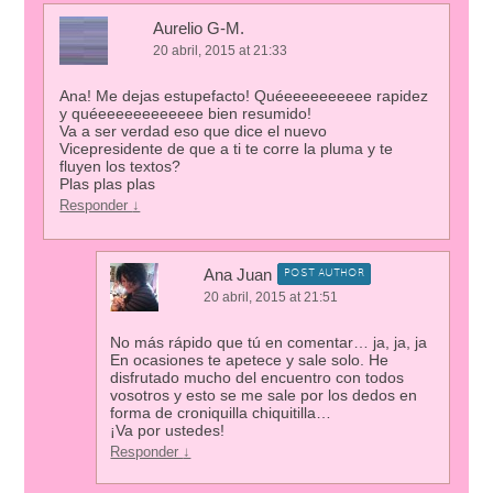
Aurelio G-M.
20 abril, 2015 at 21:33
Ana! Me dejas estupefacto! Quéeeeeeeeeee rapidez
y quéeeeeeeeeeeee bien resumido!
Va a ser verdad eso que dice el nuevo
Vicepresidente de que a ti te corre la pluma y te
fluyen los textos?
Plas plas plas
Responder
↓
Ana Juan
POST AUTHOR
20 abril, 2015 at 21:51
No más rápido que tú en comentar… ja, ja, ja
En ocasiones te apetece y sale solo. He
disfrutado mucho del encuentro con todos
vosotros y esto se me sale por los dedos en
forma de croniquilla chiquitilla…
¡Va por ustedes!
Responder
↓