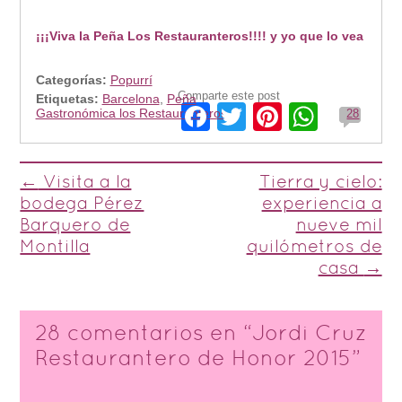
¡¡¡Viva la Peña Los Restauranteros!!!! y yo que lo vea
Categorías:
Popurrí
Comparte este post
Etiquetas:
Barcelona
,
Peña
Facebook
Twitter
Pinterest
Whats
Gastronómica los Restauranteros
28
Post navigation
←
Visita a la
Tierra y cielo:
bodega Pérez
experiencia a
Barquero de
nueve mil
Montilla
quilómetros de
casa
→
28 comentarios en “
Jordi Cruz
Restaurantero de Honor 2015
”