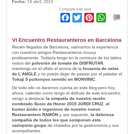
Fecha:
19 abril, 2015
Comparte este post
Facebook
Twitter
Pinterest
Whats
28
VI Encuentro Restauranteros en Barcelona
Recién llegados de Barcelona, valoramos la experiencia
con nuestros amigos Restauranteros muuuy
positivamente. Todavía tengo en la comisura de los labios
restos del
polvorón de tomate de DISFRUTAR
,
mantengo en el olfato el aroma de la
focaccia de setas
de L’ANGLE
y no puedo dejar de pasear por el paladar el
Tokaji 5 puttonyos servido en MONVINIC
.
De todo ello os daremos cuenta en este blog pero hoy,
ahora, calentito como tengo el disfrute de este encuentro,
vengo a destacar
la simpatía de nuestro
recién
nombrado Socio de Honor 2015 JORDI CRUZ
,
el
humor ácido e ingenioso de nuestro nuevo
Restaurantero RAMÓN
y, por supuesto,
la deliciosa
compañía de todos los que componen este
variopinto grupo
de chalados por la gastronomía y sus
acompañantes.