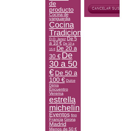
de
producto
Cocina de
vanguardia
Cocina
Tradicional
De 5
D.O. Jerez
a 10 €
De 10 a
De 20 a
15 €
De
30 €
30 a 50
€
De 50 a
100 €
Dulce
Dénia
Encuentro
Verema
estrella
michelín
Eventos
fino
Francia
Girona
Madrid
Menos de 50 €