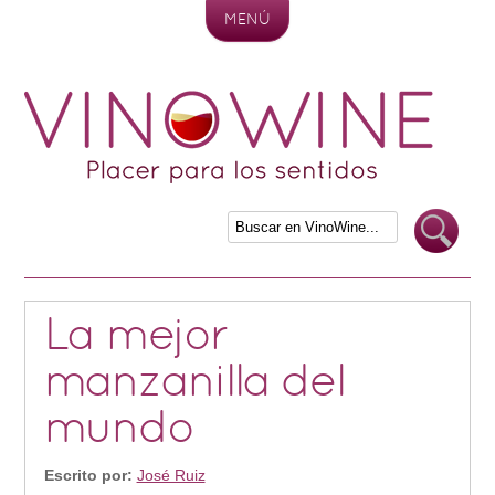
MENÚ
Skip to content
La mejor
manzanilla del
mundo
Escrito por:
José Ruiz