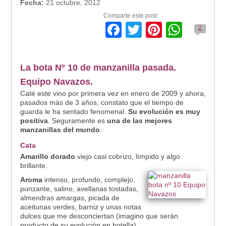
Fecha:
21 octubre, 2012
Comparte este post
Facebook
Twitter
Pinteres
What
2
La bota Nº 10 de manzanilla pasada.
Equipo Navazos.
Caté este vino por primera vez en enero de 2009 y ahora,
pasados más de 3 años, constato que el tiempo de
guarda le ha sentado fenomenal.
Su evolución es muy
positiva
. Seguramente es
una de las mejores
manzanillas del mundo
.
Cata
Amarillo dorado
viejo casi cobrizo, límpido y algo
brillante.
Aroma
intenso, profundo, complejo,
punzante, salino, avellanas tostadas,
almendras amargas, picada de
aceitunas verdes, barniz y unas notas
dulces que me desconciertan (imagino que serán
producto de su evolución en botella).