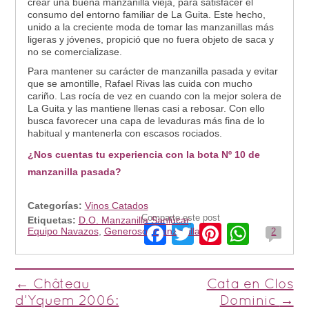
crear una buena manzanilla vieja, para satisfacer el
consumo del entorno familiar de La Guita. Este hecho,
unido a la creciente moda de tomar las manzanillas más
ligeras y jóvenes, propició que no fuera objeto de saca y
no se comercializase.
Para mantener su carácter de manzanilla pasada y evitar
que se amontille, Rafael Rivas las cuida con mucho
cariño. Las rocía de vez en cuando con la mejor solera de
La Guita y las mantiene llenas casi a rebosar. Con ello
busca favorecer una capa de levaduras más fina de lo
habitual y mantenerla con escasos rociados.
¿Nos cuentas tu experiencia con la bota Nº 10 de
manzanilla pasada?
Categorías:
Vinos Catados
Comparte este post
Etiquetas:
D.O. Manzanilla Sanlúcar
,
Facebook
Twitter
Pinteres
What
Equipo Navazos
,
Generoso
,
manzanilla
2
Post navigation
←
Château
Cata en Clos
d’Yquem 2006:
Dominic
→