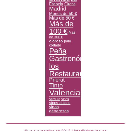
Francia
Girona
Madrid
Menos de 50 €
Más de 50 €
Más de
100 €
Más
de 300 €
oloroso
palo
cortado
Peña
Gastronómica
los
Restauranteros
Priorat
Tinto
Valencia
Verdura
vinos
vinos dulces
vinos
generosos