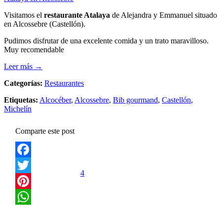
Visitamos el
restaurante Atalaya
de Alejandra y Emmanuel situado
en Alcossebre (Castellón).
Pudimos disfrutar de una excelente comida y un trato maravilloso.
Muy recomendable
Leer más →
Categorías:
Restaurantes
Etiquetas:
Alcocéber
,
Alcossebre
,
Bib gourmand
,
Castellón
,
Michelín
Comparte este post
Facebook
4
Twitter
Pinterest
WhatsApp