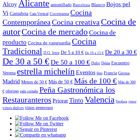
Alicante
Bojos pel
Alcoy
Blanco
amontillado
Barcelona
Cocina
Vi
Cantabria
Cocentaina
Cata Vertical
Cocina de
Contemporánea
Cocina creativa
autor
Cocina de mercado
Cocina de
Cocina
producto
Cocina de vanguardia
Tradicional
De 20 a 30 €
De 5 a 10 €
D.O. Jerez
De 10 a 15 €
De 30 a 50 €
De 50 a 100 €
Encuentro
Dulce
Dénia
estrella michelín
Eventos
Verema
Francia
Girona
fino
Más de 100 €
Madrid
Más de 50 €
Menos de 50 €
Más de 300
Peña Gastronómica los
oloroso
€
palo cortado
Valencia
Restauranteros
Tinto
Priorat
Verdura
vinos
vinos generosos
vinos dulces