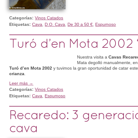
Categorías:
Vinos Catados
Etiquetas:
Cava
,
D.O. Cava
,
De 30 a 50 €
,
Espumoso
Turó d’en Mota 2002
Nuestra visita a
Cavas Recare
Mata degolló manualmente, en l
Turó d’en Mota 2002
y tuvimos la gran oportunidad de catar est
crianza
.
Leer más →
Categorías:
Vinos Catados
Etiquetas:
Cava
,
Espumoso
Recaredo: 3 generaci
cava