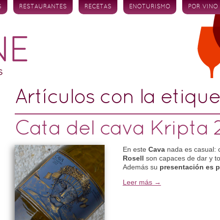
S
RESTAURANTES
RECETAS
ENOTURISMO
POR VINO
Artículos con la etiqu
Cata del cava Kripta
En este
Cava
nada es casual: 
Rosell
son capaces de dar y t
Además su
presentación es pe
Leer más →