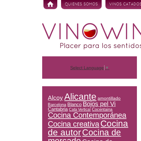
Skip to content
QUIENES SOMOS
VINOS CATADO
Select Language
▼
Alicante
Alcoy
amontillado
Bojos pel Vi
Blanco
Barcelona
Cantabria
Cocentaina
Cata Vertical
Cocina Contemporánea
Cocina
Cocina creativa
de autor
Cocina de