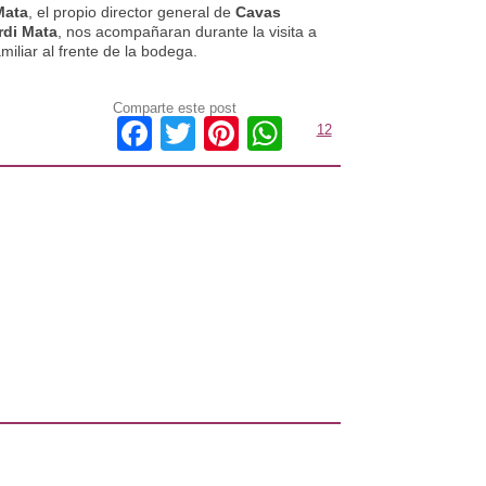
Mata
, el propio director general de
Cavas
rdi Mata
, nos acompañaran durante la visita a
miliar al frente de la bodega.
Comparte este post
Facebook
Twitter
Pinterest
WhatsApp
12