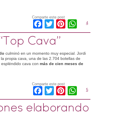
Comparte este post
Facebook
Twitter
Pinterest
WhatsApp
4
 “Top Cava”
do
culminó en un momento muy especial. Jordi
a propia cava, una de las 2.704 botellas de
e espléndido cava con
más de cien meses de
Comparte este post
Facebook
Twitter
Pinterest
WhatsApp
5
ones elaborando