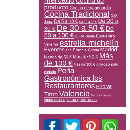
mercado
Cocina de
producto
Cocina de vanguardia
Cocina Tradicional
D.O.
De 20 a
De 5 a 10 €
Jerez
De 10 a 15 €
De 30 a 50 €
De
30 €
50 a 100 €
Encuentro
Dulce
Dénia
estrella michelín
Verema
Eventos
Madrid
Francia
Girona
fino
Más
Más de 50 €
Menos de 50 €
de 100 €
oloroso
Más de 300 €
palo
Peña
cortado
Gastronómica los
Restauranteros
Priorat
Valencia
Tinto
Verdura
vinos
vinos generosos
vinos dulces