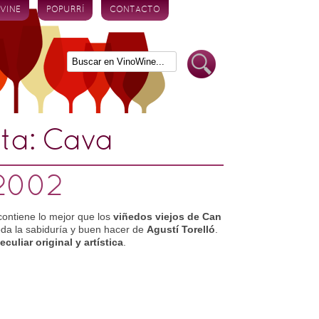
 VINE
POPURRÍ
CONTACTO
eta:
Cava
 2002
contiene lo mejor que los
viñedos viejos de Can
oda la sabiduría y buen hacer de
Agustí Torelló
.
culiar original y artística
.