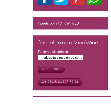
Tweets por @VinoWineES
Suscribirme a VinoWine
Tu correo electrónico: