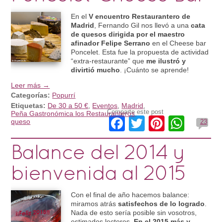
En el
V encuentro Restaurantero de
Madrid
, Fernando Gil nos llevó a una
cata
de quesos dirigida por el maestro
afinador Felipe Serrano
en el Cheese bar
Poncelet. Esta fue la propuesta de actividad
“extra-restaurante” que
me ilustró y
divirtió mucho
. ¡Cuánto se aprende!
Leer más →
Categorías:
Popurrí
Etiquetas:
De 30 a 50 €
,
Eventos
,
Madrid
,
Comparte este post
Peña Gastronómica los Restauranteros
,
Facebook
Twitter
Pinteres
What
queso
23
Balance del 2014 y
bienvenida al 2015
Con el final de año hacemos balance:
miramos atrás
satisfechos de lo logrado
.
Nada de esto sería posible sin vosotros,
estimados lectores.
En el 2015 más y