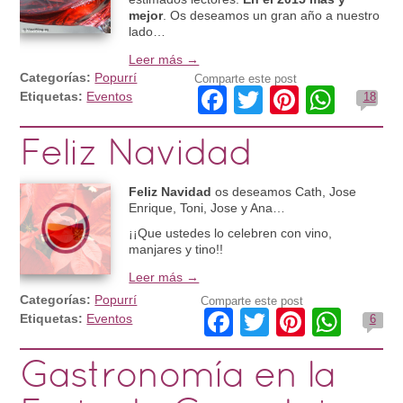
mejor
. Os deseamos un gran año a nuestro
lado…
Leer más →
Categorías:
Popurrí
Comparte este post
Facebook
Twitter
Pinteres
What
Etiquetas:
Eventos
18
Feliz Navidad
Feliz Navidad
os deseamos Cath, Jose
Enrique, Toni, Jose y Ana…
¡¡Que ustedes lo celebren con vino,
manjares y tino!!
Leer más →
Categorías:
Popurrí
Comparte este post
Facebook
Twitter
Pintere
Wha
Etiquetas:
Eventos
6
Gastronomía en la