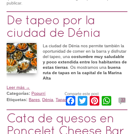
publicar.
De tapeo por la
ciudad de Dénia
La ciudad de Dénia nos permite también la
oportunidad de comer en la barra y disfrutar
del tapeo, una
costumbre muy saludable
y poco extendida entre los habitantes de
estas tierras
. Os mostramos una
buena
ruta de tapas en la capital de la Marina
Alta
Leer más →
Categorías:
Popurrí
Comparte este post
Facebook
Twitter
Pinteres
What
Etiquetas:
Bares
,
Dénia
,
Tapas
33
Cata de quesos en
Poncelet Cheese Bar