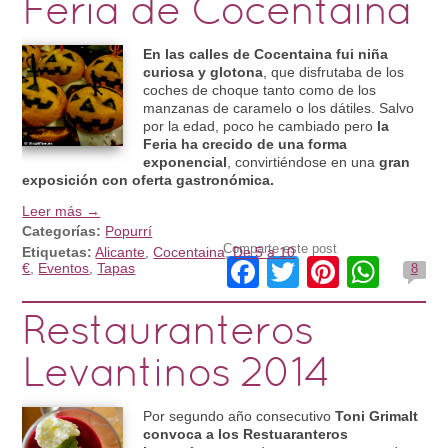
Feria de Cocentaina
En las calles de Cocentaina fui niña
curiosa y glotona
, que disfrutaba de los
coches de choque tanto como de los
manzanas de caramelo o los dátiles. Salvo
por la edad, poco he cambiado pero
la
Feria ha crecido de una forma
exponencial
, convirtiéndose en una
gran
exposición con oferta gastronómica.
Leer más →
Categorías:
Popurrí
Comparte este post
Etiquetas:
Alicante
,
Cocentaina
,
De 5 a 10
Facebook
Twitter
Pintere
Wha
€
,
Eventos
,
Tapas
8
Restauranteros
Levantinos 2014
Por segundo año consecutivo
Toni Grimalt
convoca a los Restuaranteros