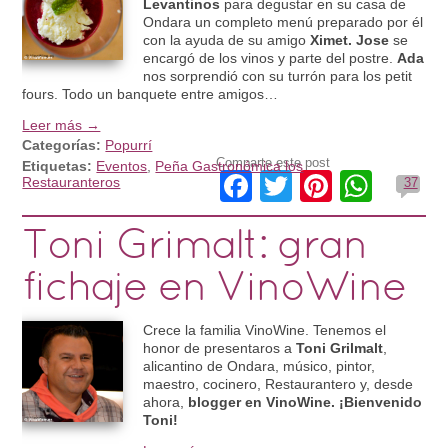
Levantinos
para degustar en su casa de
Ondara un completo menú preparado por él
con la ayuda de su amigo
Ximet. Jose
se
encargó de los vinos y parte del postre.
Ada
nos sorprendió con su turrón para los petit
fours. Todo un banquete entre amigos…
Leer más →
Categorías:
Popurrí
Comparte este post
Etiquetas:
Eventos
,
Peña Gastronómica los
Facebook
Twitter
Pinteres
What
Restauranteros
37
Toni Grimalt: gran
fichaje en VinoWine
Crece la familia VinoWine. Tenemos el
honor de presentaros a
Toni Grilmalt
,
alicantino de Ondara, músico, pintor,
maestro, cocinero, Restaurantero y, desde
ahora,
blogger en VinoWine. ¡Bienvenido
Toni!