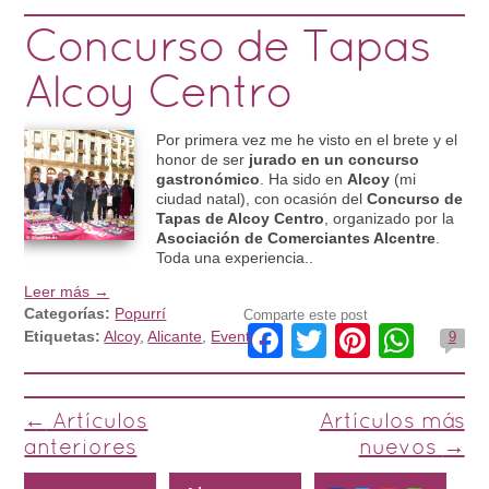
Concurso de Tapas
Alcoy Centro
Por primera vez me he visto en el brete y el
honor de ser
jurado en un concurso
gastronómico
. Ha sido en
Alcoy
(mi
ciudad natal), con ocasión del
Concurso de
Tapas de Alcoy Centro
, organizado por la
Asociación de Comerciantes Alcentre
.
Toda una experiencia..
Leer más →
Categorías:
Popurrí
Comparte este post
Facebook
Twitter
Pintere
Wha
Etiquetas:
Alcoy
,
Alicante
,
Eventos
9
Post navigation
←
Artículos
Artículos más
anteriores
nuevos
→