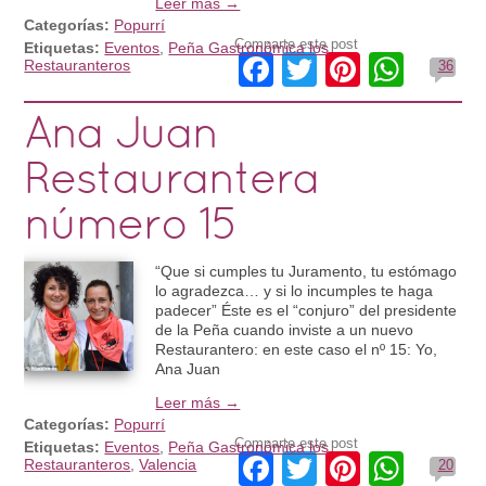
Leer más →
Categorías:
Popurrí
Comparte este post
Etiquetas:
Eventos
,
Peña Gastronómica los
Facebook
Twitter
Pinteres
What
Restauranteros
36
Ana Juan
Restaurantera
número 15
“Que si cumples tu Juramento, tu estómago
lo agradezca… y si lo incumples te haga
padecer” Éste es el “conjuro” del presidente
de la Peña cuando inviste a un nuevo
Restaurantero: en este caso el nº 15: Yo,
Ana Juan
Leer más →
Categorías:
Popurrí
Comparte este post
Etiquetas:
Eventos
,
Peña Gastronómica los
Facebook
Twitter
Pinteres
What
Restauranteros
,
Valencia
20