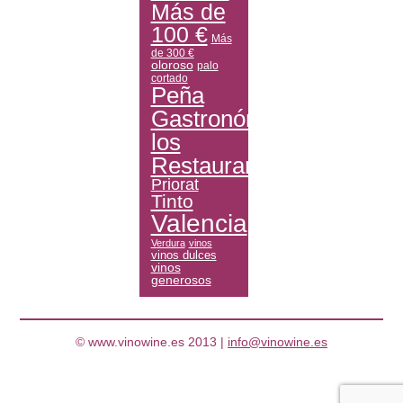
Más de
100 €
Más
de 300 €
oloroso
palo
cortado
Peña
Gastronómica
los
Restauranteros
Priorat
Tinto
Valencia
Verdura
vinos
vinos dulces
vinos
generosos
© www.vinowine.es 2013 |
info@vinowine.es