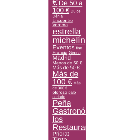
€
De 50 a
100 €
Dulce
Dénia
Encuentro
Verema
estrella
michelín
Eventos
fino
Francia
Girona
Madrid
Menos de 50 €
Más de 50 €
Más de
100 €
Más
de 300 €
oloroso
palo
cortado
Peña
Gastronómica
los
Restauranteros
Priorat
Tinto