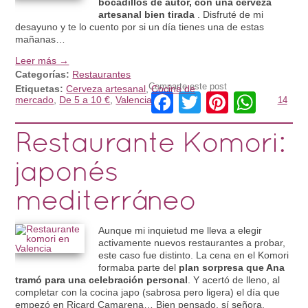
bocadillos de autor, con una cerveza
artesanal bien tirada
. Disfruté de mi
desayuno y te lo cuento por si un día tienes una de estas
mañanas…
Leer más →
Categorías:
Restaurantes
Comparte este post
Etiquetas:
Cerveza artesanal
,
Cocina de
Facebook
Twitter
Pinteres
What
mercado
,
De 5 a 10 €
,
Valencia
14
Restaurante Komori:
japonés
mediterráneo
Aunque mi inquietud me lleva a elegir
activamente nuevos restaurantes a probar,
este caso fue distinto. La cena en el Komori
formaba parte del
plan sorpresa que Ana
tramó para una celebración personal
. Y acertó de lleno, al
completar con la cocina japo (sabrosa pero ligera) el día que
empezó en Ricard Camarena… Bien pensado, sí señora.