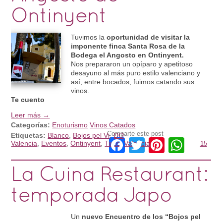
Ontinyent
Tuvimos la
oportunidad de visitar la
imponente finca Santa Rosa de la
Bodega el Angosto en Ontinyent.
Nos prepararon un opíparo y apetitoso
desayuno al más puro estilo valenciano y
así, entre bocados, fuimos catando sus
vinos.
Te cuento
Leer más →
Categorías:
Enoturismo
Vinos Catados
Comparte este post
Etiquetas:
Blanco
,
Bojos pel Vi
,
DO
Facebook
Twitter
Pinteres
What
Valencia
,
Eventos
,
Ontinyent
,
Tinto
,
Valencia
15
La Cuina Restaurant:
temporada Japo
Un
nuevo Encuentro de los “Bojos pel