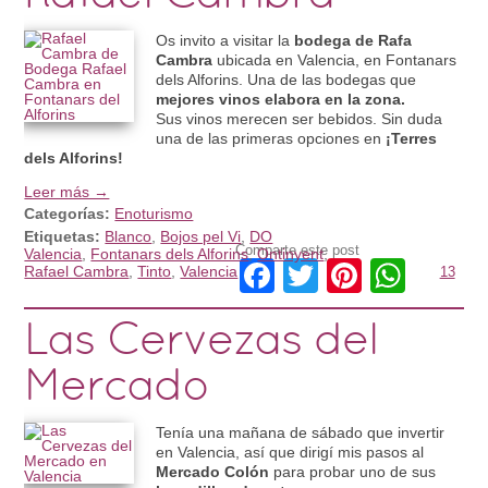
Os invito a visitar la
bodega de Rafa
Cambra
ubicada en Valencia, en Fontanars
dels Alforins. Una de las bodegas que
mejores vinos elabora en la zona.
Sus vinos merecen ser bebidos. Sin duda
una de las primeras opciones en
¡Terres
dels Alforins!
Leer más →
Categorías:
Enoturismo
Etiquetas:
Blanco
,
Bojos pel Vi
,
DO
Comparte este post
Valencia
,
Fontanars dels Alforins
,
Ontinyent
,
Facebook
Twitter
Pinteres
What
Rafael Cambra
,
Tinto
,
Valencia
13
Las Cervezas del
Mercado
Tenía una mañana de sábado que invertir
en Valencia, así que dirigí mis pasos al
Mercado Colón
para probar uno de sus