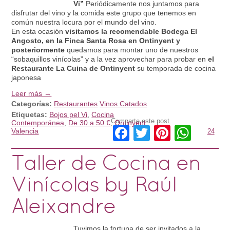
Vi”
Periódicamente nos juntamos para
disfrutar del vino y la comida este grupo que tenemos en
común nuestra locura por el mundo del vino.
En esta ocasión
visitamos la recomendable Bodega El
Angosto, en la Finca Santa Rosa en Ontinyent y
posteriormente
quedamos para montar uno de nuestros
“sobaquillos vinícolas” y a la vez aprovechar para probar en
el
Restaurante La Cuina de Ontinyent
su temporada de cocina
japonesa
Leer más →
Categorías:
Restaurantes
Vinos Catados
Etiquetas:
Bojos pel Vi
,
Cocina
Comparte este post
Contemporánea
,
De 30 a 50 €
,
Ontinyent
,
Facebook
Twitter
Pinteres
What
Valencia
24
Taller de Cocina en
Vinícolas by Raúl
Aleixandre
Tuvimos la fortuna de ser invitados a la