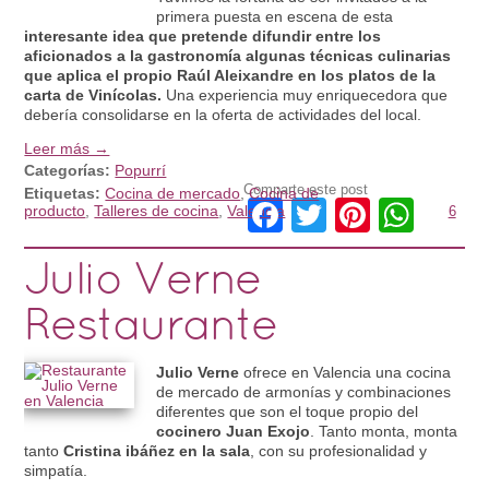
primera puesta en escena de esta
interesante idea que pretende difundir entre los
aficionados a la gastronomía algunas técnicas culinarias
que aplica el propio Raúl Aleixandre en los platos de la
carta de Vinícolas.
Una experiencia muy enriquecedora que
debería consolidarse en la oferta de actividades del local.
Leer más →
Categorías:
Popurrí
Comparte este post
Etiquetas:
Cocina de mercado
,
Cocina de
Facebook
Twitter
Pintere
Wha
producto
,
Talleres de cocina
,
Valencia
6
Julio Verne
Restaurante
Julio Verne
ofrece en Valencia una cocina
de mercado de armonías y combinaciones
diferentes que son el toque propio del
cocinero Juan Exojo
. Tanto monta, monta
tanto
Cristina ibáñez en la sala
, con su profesionalidad y
simpatía.