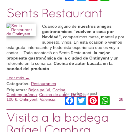
Sents Restaurant
Cuando alguno de
nuestros amigos
gastronómicos “vuelven a casa por
Navidad”
, compartimos mesa, mantel y por
supuesto, vinos. En esta ocasión 6 vivimos
esta grata, interesante y hedonista experiencia que os voy a
contar… Todo aconteció en Sents Restaurant:
la mejor
propuesta gastronómica de la ciudad de Ontinyent
y un
referente en la comarca.
Cocina de autor basada en la
bondad del producto
Leer más →
Categorías:
Restaurantes
Etiquetas:
Bojos pel Vi
,
Cocina
Comparte este post
Contemporánea
,
Cocina de autor
,
De 50 a
Facebook
Twitter
Pinteres
What
100 €
,
Ontinyent
,
Valencia
28
Visita a la bodega
Rafael Cambra