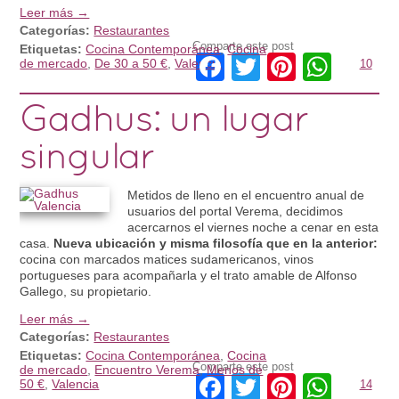
Leer más →
Categorías:
Restaurantes
Comparte este post
Etiquetas:
Cocina Contemporánea
,
Cocina
Facebook
Twitter
Pinteres
What
de mercado
,
De 30 a 50 €
,
Valencia
10
Gadhus: un lugar
singular
Metidos de lleno en el encuentro anual de
usuarios del portal Verema, decidimos
acercarnos el viernes noche a cenar en esta
casa.
Nueva ubicación y misma filosofía que en la anterior:
cocina con marcados matices sudamericanos, vinos
portugueses para acompañarla y el trato amable de Alfonso
Gallego, su propietario.
Leer más →
Categorías:
Restaurantes
Etiquetas:
Cocina Contemporánea
,
Cocina
Comparte este post
de mercado
,
Encuentro Verema
,
Menos de
Facebook
Twitter
Pinteres
What
50 €
,
Valencia
14