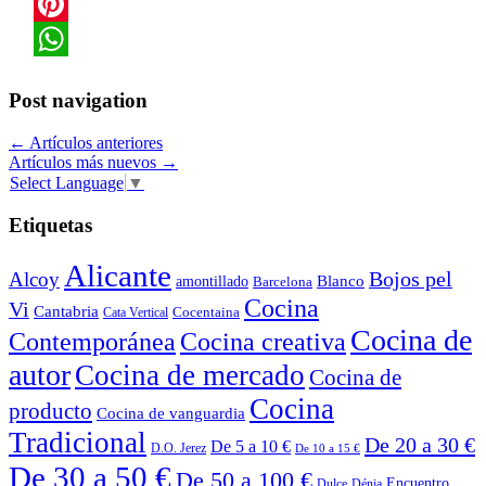
Twitter
Pinterest
WhatsApp
Post navigation
←
Artículos anteriores
Artículos más nuevos
→
Select Language
▼
Etiquetas
Alicante
Bojos pel
Alcoy
Blanco
amontillado
Barcelona
Cocina
Vi
Cantabria
Cocentaina
Cata Vertical
Cocina de
Contemporánea
Cocina creativa
autor
Cocina de mercado
Cocina de
Cocina
producto
Cocina de vanguardia
Tradicional
De 20 a 30 €
De 5 a 10 €
D.O. Jerez
De 10 a 15 €
De 30 a 50 €
De 50 a 100 €
Encuentro
Dulce
Dénia