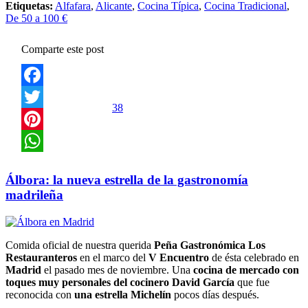
Etiquetas:
Alfafara
,
Alicante
,
Cocina Típica
,
Cocina Tradicional
,
De 50 a 100 €
Comparte este post
Facebook
38
Twitter
Pinterest
WhatsApp
Álbora: la nueva estrella de la gastronomía
madrileña
Comida oficial de nuestra querida
Peña Gastronómica Los
Restauranteros
en el marco del
V Encuentro
de ésta celebrado en
Madrid
el pasado mes de noviembre. Una
cocina de mercado con
toques muy personales del cocinero David García
que fue
reconocida con
una estrella Michelín
pocos días después.