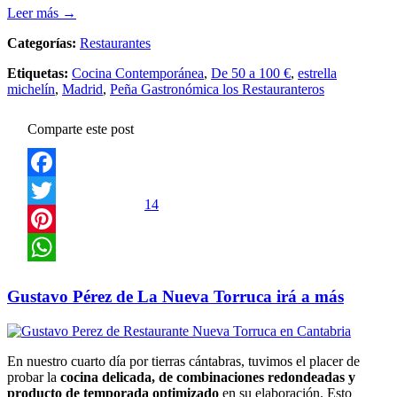
Leer más →
Categorías:
Restaurantes
Etiquetas:
Cocina Contemporánea
,
De 50 a 100 €
,
estrella
michelín
,
Madrid
,
Peña Gastronómica los Restauranteros
Comparte este post
Facebook
14
Twitter
Pinterest
WhatsApp
Gustavo Pérez de La Nueva Torruca irá a más
En nuestro cuarto día por tierras cántabras, tuvimos el placer de
probar la
cocina delicada, de combinaciones redondeadas y
producto de temporada optimizado
en su elaboración. Esto