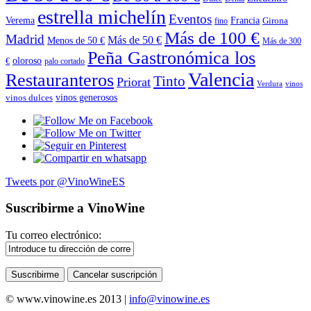
estrella michelín
Eventos
Verema
Francia
Girona
fino
Más de 100 €
Madrid
Más de 50 €
Menos de 50 €
Más de 300
Peña Gastronómica los
oloroso
€
palo cortado
Valencia
Restauranteros
Tinto
Priorat
Verdura
vinos
vinos generosos
vinos dulces
Tweets por @VinoWineES
Suscribirme a VinoWine
Tu correo electrónico:
© www.vinowine.es 2013 |
info@vinowine.es