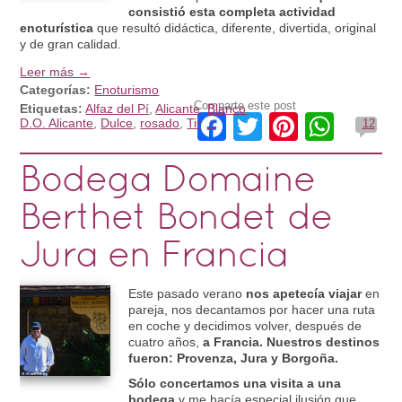
consistió esta completa actividad
enoturística
que resultó didáctica, diferente, divertida, original
y de gran calidad.
Leer más →
Categorías:
Enoturismo
Comparte este post
Etiquetas:
Alfaz del Pí
,
Alicante
,
Blanco
,
Facebook
Twitter
Pinteres
What
D.O. Alicante
,
Dulce
,
rosado
,
Tinto
12
Bodega Domaine
Berthet Bondet de
Jura en Francia
Este pasado verano
nos apetecía viajar
en
pareja, nos decantamos por hacer una ruta
en coche y decidimos volver, después de
cuatro años,
a Francia. Nuestros destinos
fueron: Provenza, Jura y Borgoña.
Sólo concertamos una visita a una
bodega
y me hacía especial ilusión que