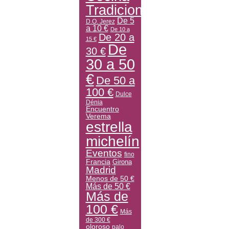
Tradicional
De 5
D.O. Jerez
a 10 €
De 10 a
De 20 a
15 €
De
30 €
30 a 50
€
De 50 a
100 €
Dulce
Dénia
Encuentro
Verema
estrella
michelín
Eventos
fino
Francia
Girona
Madrid
Menos de 50 €
Más de 50 €
Más de
100 €
Más
de 300 €
oloroso
palo