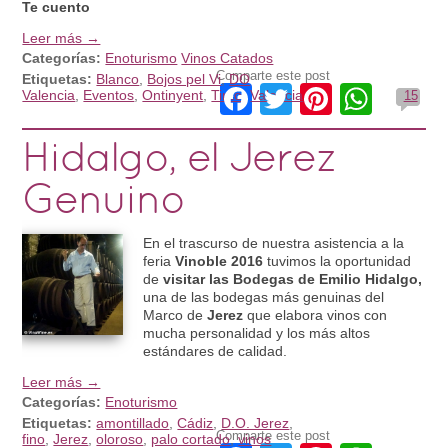
Te cuento
Leer más →
Categorías:
Enoturismo
Vinos Catados
Comparte este post
Etiquetas:
Blanco
,
Bojos pel Vi
,
DO
Facebook
Twitter
Pinteres
What
Valencia
,
Eventos
,
Ontinyent
,
Tinto
,
Valencia
15
Hidalgo, el Jerez
Genuino
En el trascurso de nuestra asistencia a la
feria
Vinoble 2016
tuvimos la oportunidad
de
visitar las Bodegas de Emilio Hidalgo,
una de las bodegas más genuinas del
Marco de
Jerez
que elabora vinos con
mucha personalidad y los más altos
estándares de calidad.
Leer más →
Categorías:
Enoturismo
Etiquetas:
amontillado
,
Cádiz
,
D.O. Jerez
,
Comparte este post
fino
,
Jerez
,
oloroso
,
palo cortado
,
vinos