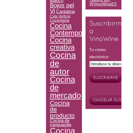
Blanco
@VinoWineES
Bojos pel
Vi
Cantabria
Cata Vertical
Cocentaina
Suscribirme
Cocina
Contemporánea
a
Cocina
VinoWine
creativa
Tu correo
Cocina
electrónico:
de
autor
Cocina
de
mercado
Cocina
de
producto
Cocina de
vanguardia
Cocina