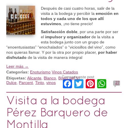
Después de casi cuatro horas, salir de la
visita a la bodega y percibir la
emoción en
todos y cada uno de los que allí
estuvimos
, ¡no tiene precio!
Satisfacción doble
, por una parte por ser
el
impulsor y organizador
de la visita a
esta bodega junto con un grupo de
“enoentusiastas” “enochalados” o “viciosillos del vino”, como
nos quieras llamar. Y por la otra por propio placer,
por haber
disfrutado
de la visita de manera integral
Leer más →
Categorías:
Enoturismo
Vinos Catados
Comparte este post
Etiquetas:
Alicante
,
Blanco
,
Bojos pel Vi
,
Facebook
Twitter
Pinteres
What
Dulce
,
Parcent
,
Tinto
,
vinos
27
Visita a la bodega
Pérez Barquero de
Montilla