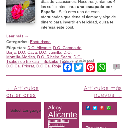
días de vacaciones. Nosotros juntamos 4,
los suficientes para
una escapada por
España
. Si tú eres uno de esos
afortunados que tiene el tiempo y algo de
dinero para invertir en felicidad, quizá te
interesa este post.
Leer más →
Categorías:
Enoturismo
Etiquetas:
D.O. Alicante
,
D.O. Campo de
Borja
,
D.O. Cava
,
D.O. Jumilla
,
D.O.
Montilla-Moriles
,
D.O. Ribeira Sacra
,
D.O.
Comparte este post
Txakoli de Bizkaia – Bizkaiko Txakolina
,
Facebook
Twitter
Pinteres
What
D.O.Ca. Priorat
,
D.O.Ca. Rioja
13
Post navigation
←
Artículos
Artículos más
anteriores
nuevos
→
Alcoy
Select Language
▼
Alicante
amontillado
Barcelona
Tweets por