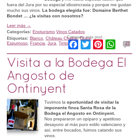
fuera del Jura por su especial idiosincrasia y porque me gustan
mucho sus vinos.
La bodega elegida fue: Domaine Berthet
Bondet … ¿la visitas con nosotros?
.
Leer más →
Categorías:
Enoturismo
Vinos Catados
Comparte este post
Etiquetas:
Blanco
,
Château Chalon
,
Dulce
,
Facebook
Twitter
Pinteres
What
Espumoso
,
Francia
,
Jura
,
Tinto
27
Visita a la Bodega El
Angosto de
Ontinyent
Tuvimos la
oportunidad de visitar la
imponente finca Santa Rosa de la
Bodega el Angosto en Ontinyent.
Nos prepararon un opíparo y apetitoso
desayuno al más puro estilo valenciano y
así, entre bocados, fuimos catando sus
vinos.