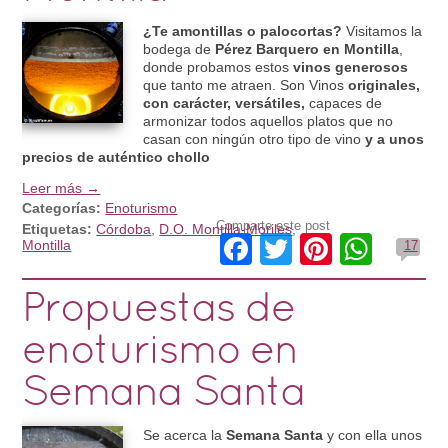
¿Te amontillas o palocortas?
Visitamos la
bodega de
Pérez Barquero en Montilla
,
donde probamos estos
vinos generosos
que tanto me atraen. Son Vinos
originales,
con carácter, versátiles,
capaces de
armonizar todos aquellos platos que no
casan con ningún otro tipo de vino
y a unos
precios de auténtico chollo
Leer más →
Categorías:
Enoturismo
Comparte este post
Etiquetas:
Córdoba
,
D.O. Montilla-Moriles
,
Facebook
Twitter
Pinteres
What
Montilla
17
Propuestas de
enoturismo en
Semana Santa
Se acerca la
Semana Santa
y con ella unos