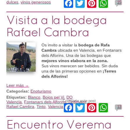
Facebook
Twitter
Pinteres
What
dulces
,
vinos generosos
15
Visita a la bodega
Rafael Cambra
Os invito a visitar la
bodega de Rafa
Cambra
ubicada en Valencia, en Fontanars
dels Alforins. Una de las bodegas que
mejores vinos elabora en la zona.
Sus vinos merecen ser bebidos. Sin duda
una de las primeras opciones en
¡Terres
dels Alforins!
Leer más →
Categorías:
Enoturismo
Etiquetas:
Blanco
,
Bojos pel Vi
,
DO
Comparte este post
Valencia
,
Fontanars dels Alforins
,
Ontinyent
,
Facebook
Twitter
Pinteres
What
Rafael Cambra
,
Tinto
,
Valencia
13
Encuentro Verema